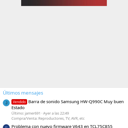
Últimos mensajes
Barra de sonido Samsung HW-Q990C Muy buen
Vendido
J
Estado
Último: jamer691
Ayer a las 22:49
Compra/Venta: Reproductores, TV, AVR, etc
Problema con nuevo firmware V643 en TCL75C855
F