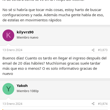
Philips de tu vecino, así que o miras bien la configuración o llamas al
servicio técnico.
No sé si habría que tocar más cosas, estoy harto de buscar
configuraciones y nada. Además mucha gente habla de eso,
Un saludo.
de estelas en movimientos rápidos
kilyvrs90
K
Miembro nuevo
13 Enero 2024
#3,873
Buenos días! Cuanto os tardo en llegar el ingreso después del
email de 20 días hábiles? Muchísimas gracias suele tardar
más que eso o menos? O es solo informativo gracias de
nuevo
Yakoh
Y
Miembro 1080p
13 Enero 2024
#3,874