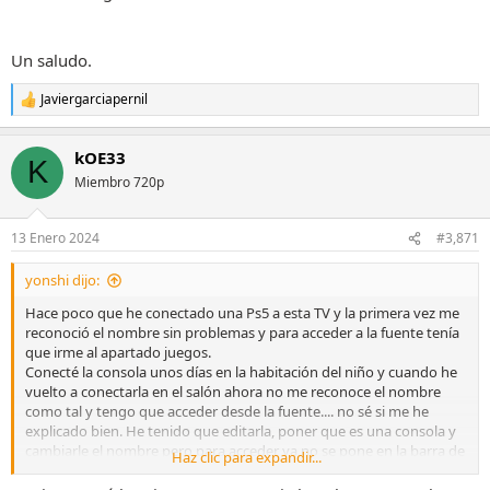
Un saludo.
Javiergarciapernil
R
e
a
kOE33
c
K
c
Miembro 720p
i
o
n
13 Enero 2024
#3,871
e
s
yonshi dijo:
:
Hace poco que he conectado una Ps5 a esta TV y la primera vez me
reconoció el nombre sin problemas y para acceder a la fuente tenía
que irme al apartado juegos.
Conecté la consola unos días en la habitación del niño y cuando he
vuelto a conectarla en el salón ahora no me reconoce el nombre
como tal y tengo que acceder desde la fuente.... no sé si me he
explicado bien. He tenido que editarla, poner que es una consola y
cambiarle el nombre pero para acceder ya no se pone en la barra de
Haz clic para expandir...
juegos... Que cosa más extraña