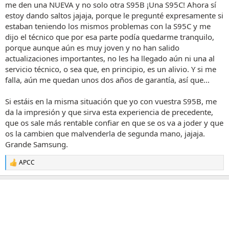
me den una NUEVA y no solo otra S95B ¡Una S95C! Ahora sí
estoy dando saltos jajaja, porque le pregunté expresamente si
estaban teniendo los mismos problemas con la S95C y me
dijo el técnico que por esa parte podía quedarme tranquilo,
porque aunque aún es muy joven y no han salido
actualizaciones importantes, no les ha llegado aún ni una al
servicio técnico, o sea que, en principio, es un alivio. Y si me
falla, aún me quedan unos dos años de garantía, así que...
Si estáis en la misma situación que yo con vuestra S95B, me
da la impresión y que sirva esta experiencia de precedente,
que os sale más rentable confiar en que se os va a joder y que
os la cambien que malvenderla de segunda mano, jajaja.
Grande Samsung.
APCC
R
e
a
c
c
i
o
n