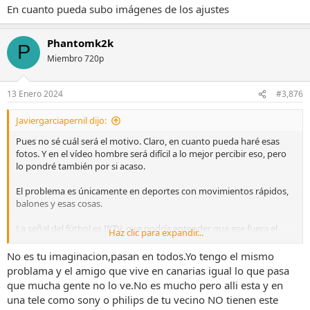
En cuanto pueda subo imágenes de los ajustes
Phantomk2k
P
Miembro 720p
13 Enero 2024
#3,876
Javiergarciapernil dijo:
Pues no sé cuál será el motivo. Claro, en cuanto pueda haré esas
fotos. Y en el vídeo hombre será difícil a lo mejor percibir eso, pero
lo pondré también por si acaso.
El problema es únicamente en deportes con movimientos rápidos,
balones y esas cosas.
La señal del fútbol es IPTV, que podría entender que ese fuera el
Haz clic para expandir...
motivo, que una IPTV no te da la misma calidad que algo original o
una antena. Pero la cuestión es que la imagen buena de mi vecino
No es tu imaginacion,pasan en todos.Yo tengo el mismo
es también con esa misma IPTV.
problama y el amigo que vive en canarias igual lo que pasa
que mucha gente no lo ve.No es mucho pero alli esta y en
En cuanto pueda subo imágenes de los ajustes
una tele como sony o philips de tu vecino NO tienen este