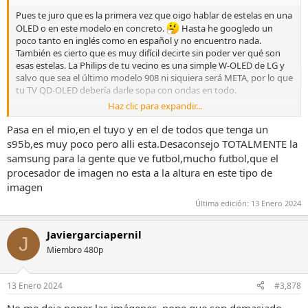
Pues te juro que es la primera vez que oigo hablar de estelas en una
OLED o en este modelo en concreto.
Hasta he googledo un
poco tanto en inglés como en español y no encuentro nada.
También es cierto que es muy difícil decirte sin poder ver qué son
esas estelas. La Philips de tu vecino es una simple W-OLED de LG y
salvo que sea el último modelo 908 ni siquiera será META, por lo que
tu TV QD-OLED debería darle sopa con ondas en todo.
Haz clic para expandir...
Creo que aquí necesitamos más datos. ¿Ves este problema en algún
otro tipo de contenido que no sea el fútbol? ¿Cómo est@ conectada
Pasa en el mio,en el tuyo y en el de todos que tenga un
la señal de ese fulbol, a través de una App, antena o un dispositivo
s95b,es muy poco pero alli esta.Desaconsejo TOTALMENTE la
externo HDMI? ¿Qué modo de imagen estás usando?
samsung para la gente que ve futbol,mucho futbol,que el
procesador de imagen no esta a la altura en este tipo de
¿Podrías compartir qué configuración tienes en "Configuración
imagen
para expertos" y "Ahorro de energía"? O al menos colgar unas fotos
rápidas sacadas con el móvil a esos dos apartados. Por que le
Última edición:
13 Enero 2024
podamos echar un ojo a tu configuración, vamos. Un vídeo donde
pudiéramos ver esas estelas ya sería la leche también,aubwue
Javiergarciapernil
entiendo que eso puede ser más complicado de capturar.
J
Miembro 480p
13 Enero 2024
#3,878
No me deja poner las imágenes, pone que son demasiado