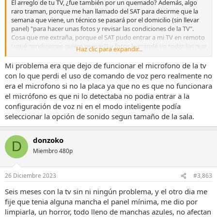
El arreglo de tu TV, ¿fue también por un quemado? Además, algo
raro traman, porque me han llamado del SAT para decirme que la
semana que viene, un técnico se pasará por el domicilio (sin llevar
panel) "para hacer unas fotos y revisar las condiciones de la TV".
Cosa que me extraña, porque el SAT pudo entrar a mi TV en remoto
(¿qué condiciones quiere revisar?) y fotos le mandé yo todas las que
Haz clic para expandir...
me pidieron...
Mi problema era que dejo de funcionar el microfono de la tv
No entiendo que venga sin panel, la verdad...En la primera vez que
con lo que perdi el uso de comando de voz pero realmente no
me la arreglaron, vinieron dos técnicos directamente con el panel...
era el microfono si no la placa ya que no es que no funcionara
el micrófono es que ni lo detectaba no podia entrar a la
En fin, muchas gracias por la respuesta, espero que al final no tenga
configuración de voz ni en el modo inteligente podía
que pelearme demasiado con ellos.
seleccionar la opción de sonido segun tamaño de la sala.
donzoko
D
Miembro 480p
26 Diciembre 2023
#3,863
Seis meses con la tv sin ni ningún problema, y el otro dia me
fije que tenia alguna mancha el panel mínima, me dio por
limpiarla, un horror, todo lleno de manchas azules, no afectan