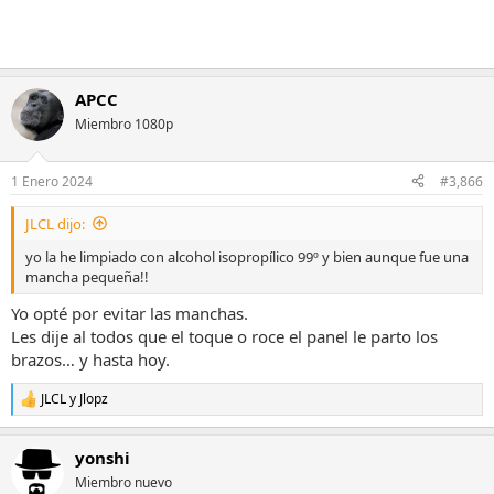
APCC
Miembro 1080p
1 Enero 2024
#3,866
JLCL dijo:
yo la he limpiado con alcohol isopropílico 99º y bien aunque fue una
mancha pequeña!!
Yo opté por evitar las manchas.
Les dije al todos que el toque o roce el panel le parto los
brazos… y hasta hoy.
JLCL
y
Jlopz
R
e
a
yonshi
c
c
Miembro nuevo