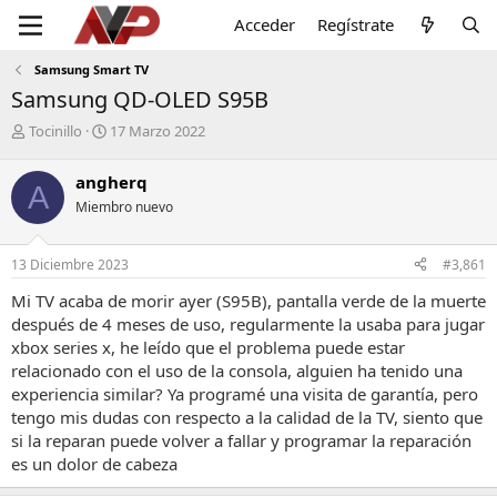
Acceder
Regístrate
Samsung Smart TV
Samsung QD-OLED S95B
I
F
Tocinillo
17 Marzo 2022
n
e
i
c
angherq
A
c
h
Miembro nuevo
i
a
a
d
d
e
13 Diciembre 2023
#3,861
o
i
r
n
Mi TV acaba de morir ayer (S95B), pantalla verde de la muerte
d
i
después de 4 meses de uso, regularmente la usaba para jugar
e
c
xbox series x, he leído que el problema puede estar
l
i
relacionado con el uso de la consola, alguien ha tenido una
t
o
e
experiencia similar? Ya programé una visita de garantía, pero
m
tengo mis dudas con respecto a la calidad de la TV, siento que
a
si la reparan puede volver a fallar y programar la reparación
es un dolor de cabeza