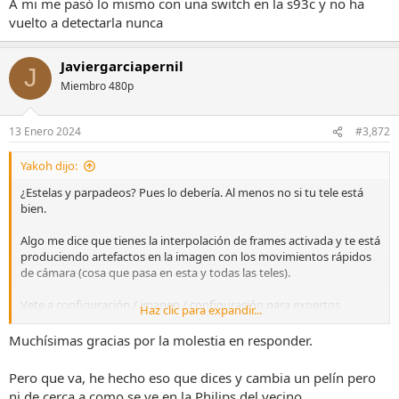
A mi me pasó lo mismo con una switch en la s93c y no ha
vuelto a detectarla nunca
Javiergarciapernil
J
Miembro 480p
13 Enero 2024
#3,872
Yakoh dijo:
¿Estelas y parpadeos? Pues lo debería. Al menos no si tu tele está
bien.
Algo me dice que tienes la interpolación de frames activada y te está
produciendo artefactos en la imagen con los movimientos rápidos
de cámara (cosa que pasa en esta y todas las teles).
Vete a configuración / imagen / configuración para expertos
Haz clic para expandir...
/configuración de la claridad de imagen. Pon la Claridad de Imagen
en desactivado si no lo tienes ya y prueba de nuevo a ver un
Muchísimas gracias por la molestia en responder.
partido. Pero vamos, tiempo de respuesta de los pixeles de un
panel OLED es instantáneo así que no debería haber estelas, ni
Pero que va, he hecho eso que dices y cambia un pelín pero
ghosting ni nada, de nada. Y casi seguro qtw tu tele es mejor que la
ni de cerca a como se ve en la Philips del vecino.