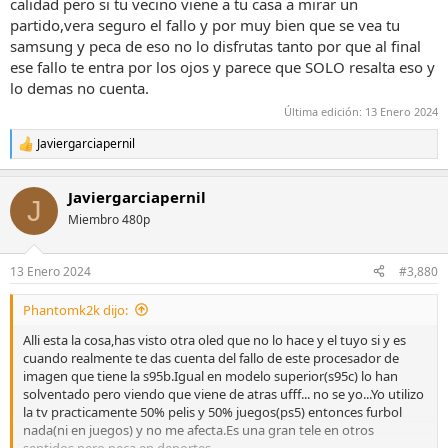
calidad pero si tu vecino viene a tu casa a mirar un
partido,vera seguro el fallo y por muy bien que se vea tu
samsung y peca de eso no lo disfrutas tanto por que al final
ese fallo te entra por los ojos y parece que SOLO resalta eso y
lo demas no cuenta.
Última edición:
13 Enero 2024
Javiergarciapernil
R
e
a
Javiergarciapernil
c
J
c
Miembro 480p
i
o
n
13 Enero 2024
#3,880
e
s
Phantomk2k dijo:
:
Alli esta la cosa,has visto otra oled que no lo hace y el tuyo si y es
cuando realmente te das cuenta del fallo de este procesador de
imagen que tiene la s95b.Igual en modelo superior(s95c) lo han
solventado pero viendo que viene de atras ufff... no se yo...Yo utilizo
la tv practicamente 50% pelis y 50% juegos(ps5) entonces furbol
nada(ni en juegos) y no me afecta.Es una gran tele en otros
sentidos pero peca en deportes.