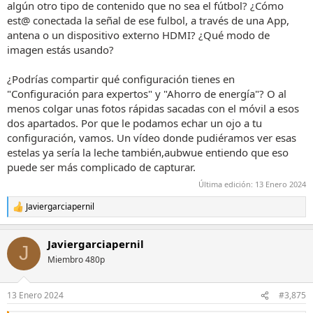
algún otro tipo de contenido que no sea el fútbol? ¿Cómo
est@ conectada la señal de ese fulbol, a través de una App,
antena o un dispositivo externo HDMI? ¿Qué modo de
imagen estás usando?
¿Podrías compartir qué configuración tienes en
"Configuración para expertos" y "Ahorro de energía"? O al
menos colgar unas fotos rápidas sacadas con el móvil a esos
dos apartados. Por que le podamos echar un ojo a tu
configuración, vamos. Un vídeo donde pudiéramos ver esas
estelas ya sería la leche también,aubwue entiendo que eso
puede ser más complicado de capturar.
Última edición:
13 Enero 2024
Javiergarciapernil
R
e
a
Javiergarciapernil
c
J
c
Miembro 480p
i
o
n
13 Enero 2024
#3,875
e
s