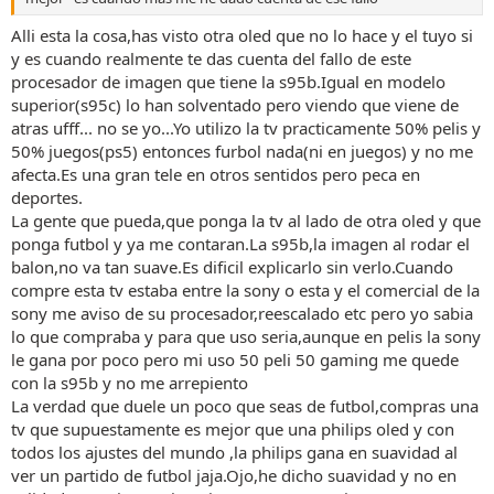
Alli esta la cosa,has visto otra oled que no lo hace y el tuyo si
y es cuando realmente te das cuenta del fallo de este
procesador de imagen que tiene la s95b.Igual en modelo
superior(s95c) lo han solventado pero viendo que viene de
atras ufff... no se yo...Yo utilizo la tv practicamente 50% pelis y
50% juegos(ps5) entonces furbol nada(ni en juegos) y no me
afecta.Es una gran tele en otros sentidos pero peca en
deportes.
La gente que pueda,que ponga la tv al lado de otra oled y que
ponga futbol y ya me contaran.La s95b,la imagen al rodar el
balon,no va tan suave.Es dificil explicarlo sin verlo.Cuando
compre esta tv estaba entre la sony o esta y el comercial de la
sony me aviso de su procesador,reescalado etc pero yo sabia
lo que compraba y para que uso seria,aunque en pelis la sony
le gana por poco pero mi uso 50 peli 50 gaming me quede
con la s95b y no me arrepiento
La verdad que duele un poco que seas de futbol,compras una
tv que supuestamente es mejor que una philips oled y con
todos los ajustes del mundo ,la philips gana en suavidad al
ver un partido de futbol jaja.Ojo,he dicho suavidad y no en