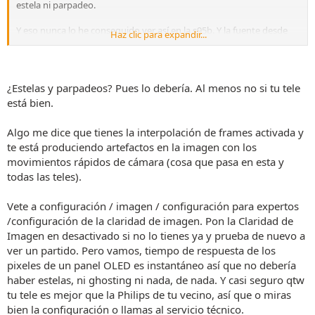
estela ni parpadeo.
Y eso nunca lo he conseguido ver así en la s95b. Y la fuente desde
Haz clic para expandir...
donde vemos el fútbol es la misma.
Por más ajustes que toco o busco no consigo ni de cerca ver la
imagen tan buena que he visto en esa Philips.
¿Estelas y parpadeos? Pues lo debería. Al menos no si tu tele
está bien.
No sé si hay alguna opción de hacer algo que se me escapa o la
solución es ir a por Philips, jeje.
Algo me dice que tienes la interpolación de frames activada y
Gracias de antemano.
te está produciendo artefactos en la imagen con los
movimientos rápidos de cámara (cosa que pasa en esta y
todas las teles).
Vete a configuración / imagen / configuración para expertos
/configuración de la claridad de imagen. Pon la Claridad de
Imagen en desactivado si no lo tienes ya y prueba de nuevo a
ver un partido. Pero vamos, tiempo de respuesta de los
pixeles de un panel OLED es instantáneo así que no debería
haber estelas, ni ghosting ni nada, de nada. Y casi seguro qtw
tu tele es mejor que la Philips de tu vecino, así que o miras
bien la configuración o llamas al servicio técnico.