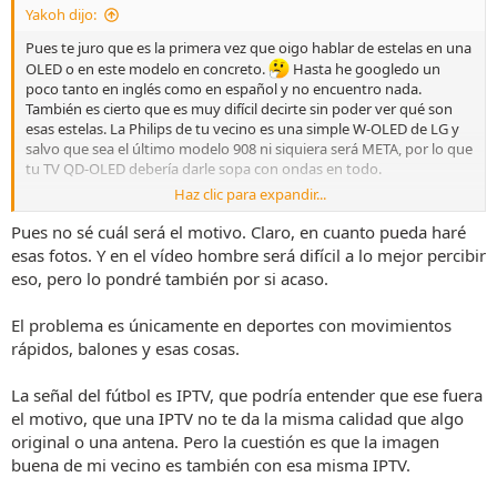
Yakoh dijo:
:
Pues te juro que es la primera vez que oigo hablar de estelas en una
OLED o en este modelo en concreto.
Hasta he googledo un
poco tanto en inglés como en español y no encuentro nada.
También es cierto que es muy difícil decirte sin poder ver qué son
esas estelas. La Philips de tu vecino es una simple W-OLED de LG y
salvo que sea el último modelo 908 ni siquiera será META, por lo que
tu TV QD-OLED debería darle sopa con ondas en todo.
Haz clic para expandir...
Creo que aquí necesitamos más datos. ¿Ves este problema en algún
otro tipo de contenido que no sea el fútbol? ¿Cómo est@ conectada
Pues no sé cuál será el motivo. Claro, en cuanto pueda haré
la señal de ese fulbol, a través de una App, antena o un dispositivo
esas fotos. Y en el vídeo hombre será difícil a lo mejor percibir
externo HDMI? ¿Qué modo de imagen estás usando?
eso, pero lo pondré también por si acaso.
¿Podrías compartir qué configuración tienes en "Configuración
El problema es únicamente en deportes con movimientos
para expertos" y "Ahorro de energía"? O al menos colgar unas fotos
rápidos, balones y esas cosas.
rápidas sacadas con el móvil a esos dos apartados. Por que le
podamos echar un ojo a tu configuración, vamos. Un vídeo donde
pudiéramos ver esas estelas ya sería la leche también,aubwue
La señal del fútbol es IPTV, que podría entender que ese fuera
entiendo que eso puede ser más complicado de capturar.
el motivo, que una IPTV no te da la misma calidad que algo
original o una antena. Pero la cuestión es que la imagen
buena de mi vecino es también con esa misma IPTV.