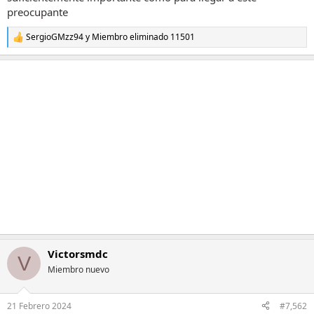
preocupante
SergioGMzz94
y
Miembro eliminado 11501
R
e
a
c
c
i
o
n
e
s
:
Victorsmdc
V
Miembro nuevo
21 Febrero 2024
#7,562