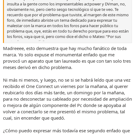
insulta a la gente como los impresentables actpower y DVman, no,
obviamente no, pero cierto sesgo tecnológico sí que te veo. Te
recuerdo que por el problema que tuviste, al margen de este mismo
foro, de inmediato abriste un tema dedicado para expresar tu
malestar con la marca en todos los foros para hacer público tu
problema que, oye, estás en todo tu derecho porque para eso están
los foros, vaya que si, pero como dice el dicho o Mateo: “Por sus
actos los conoceréis”
Madreeee, esto demuestra que hay mucho fanático de toda
marca. Yo solo expuse el monumental enfado que me
Tras unas iniciales impresionantes experiencias en imagen, paso de esta marca.
provocó un aparato que tan laureado es que con tan solo tres
Hola amigos. Bueno, no se si será algo puntual o a saber, pero acabo
meses derivó en dicho problema.
de encender el Pc y pulsar el botón de encendido del mando de la
pantalla Samsung
www.forodvd.com
Ni más ni menos, y luego, no se si se habrá leído que una vez
recibido el One Connect un viernes por la mañana, al querer
reubicarlo dos días más tarde, un domingo por la mañana,
Samsung S95C comprada el 4 de noviembre del 2023 ya no funciona.
para no desconectar su cableado por necesidad de ampliación
Hola amigos. Bueno, no se si será algo puntual o a saber, pero acabo
o mejora de algún componente del Pc donde se apoyaba al
de encender el pc y pulsar el botón de encendido del mando de la
volver a conectarlo se me presentó el mismo problema, tal
pantalla Samsung
cual, sin encender que quedó.
www.mundodvd.com
¿Cómo puedo expresar más todavía ese segundo enfado que
Después, esos locos fanboys que te comento, han ido enlazando