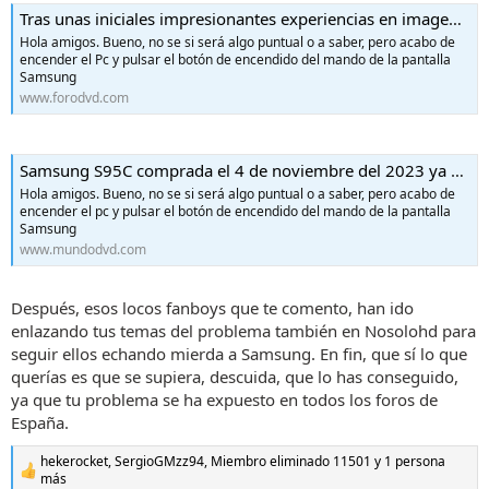
Tras unas iniciales impresionantes experiencias en imagen, paso de esta marca.
Hola amigos. Bueno, no se si será algo puntual o a saber, pero acabo de
encender el Pc y pulsar el botón de encendido del mando de la pantalla
Samsung
www.forodvd.com
Samsung S95C comprada el 4 de noviembre del 2023 ya no funciona.
Hola amigos. Bueno, no se si será algo puntual o a saber, pero acabo de
encender el pc y pulsar el botón de encendido del mando de la pantalla
Samsung
www.mundodvd.com
Después, esos locos fanboys que te comento, han ido
enlazando tus temas del problema también en Nosolohd para
seguir ellos echando mierda a Samsung. En fin, que sí lo que
querías es que se supiera, descuida, que lo has conseguido,
ya que tu problema se ha expuesto en todos los foros de
España.
hekerocket
,
SergioGMzz94
,
Miembro eliminado 11501
y 1 persona
R
más