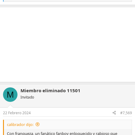
e
a
c
c
i
o
n
e
s
:
Miembro eliminado 11501
M
Invitado
22 Febrero 2024
#7,569
calibrador dijo:
Con franqueza, un fanático fanboy enloquecido y rabioso que