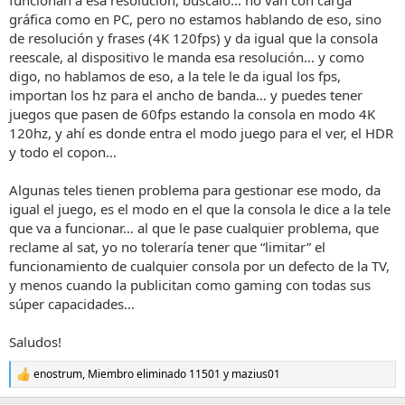
funcionan a esa resolución, búscalo… no van con carga
gráfica como en PC, pero no estamos hablando de eso, sino
de resolución y frases (4K 120fps) y da igual que la consola
reescale, al dispositivo le manda esa resolución… y como
digo, no hablamos de eso, a la tele le da igual los fps,
importan los hz para el ancho de banda… y puedes tener
juegos que pasen de 60fps estando la consola en modo 4K
120hz, y ahí es donde entra el modo juego para el ver, el HDR
y todo el copon…
Algunas teles tienen problema para gestionar ese modo, da
igual el juego, es el modo en el que la consola le dice a la tele
que va a funcionar… al que le pase cualquier problema, que
reclame al sat, yo no toleraría tener que “limitar” el
funcionamiento de cualquier consola por un defecto de la TV,
y menos cuando la publicitan como gaming con todas sus
súper capacidades…
Saludos!
enostrum
,
Miembro eliminado 11501
y
mazius01
R
e