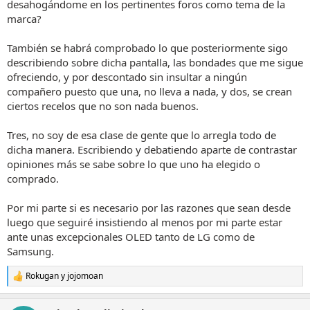
desahogándome en los pertinentes foros como tema de la
tus temas del problema también en Nosolohd para seguir ellos
marca?
echando mierda a Samsung. En fin, que sí lo que querías es que se
supiera, descuida, que lo has conseguido, ya que tu problema se ha
expuesto en todos los foros de España.
También se habrá comprobado lo que posteriormente sigo
describiendo sobre dicha pantalla, las bondades que me sigue
ofreciendo, y por descontado sin insultar a ningún
compañero puesto que una, no lleva a nada, y dos, se crean
ciertos recelos que no son nada buenos.
Tres, no soy de esa clase de gente que lo arregla todo de
dicha manera. Escribiendo y debatiendo aparte de contrastar
opiniones más se sabe sobre lo que uno ha elegido o
comprado.
Por mi parte si es necesario por las razones que sean desde
luego que seguiré insistiendo al menos por mi parte estar
ante unas excepcionales OLED tanto de LG como de
Samsung.
Rokugan
y
jojomoan
R
e
a