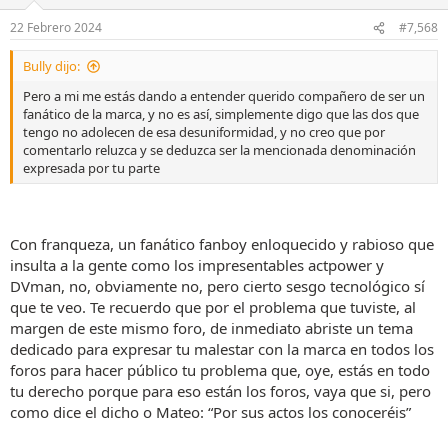
o
n
22 Febrero 2024
#7,568
e
s
Bully dijo:
:
Pero a mi me estás dando a entender querido compañero de ser un
fanático de la marca, y no es así, simplemente digo que las dos que
tengo no adolecen de esa desuniformidad, y no creo que por
comentarlo reluzca y se deduzca ser la mencionada denominación
expresada por tu parte
Con franqueza, un fanático fanboy enloquecido y rabioso que
insulta a la gente como los impresentables actpower y
DVman, no, obviamente no, pero cierto sesgo tecnológico sí
que te veo. Te recuerdo que por el problema que tuviste, al
margen de este mismo foro, de inmediato abriste un tema
dedicado para expresar tu malestar con la marca en todos los
foros para hacer público tu problema que, oye, estás en todo
tu derecho porque para eso están los foros, vaya que si, pero
como dice el dicho o Mateo: “Por sus actos los conoceréis”