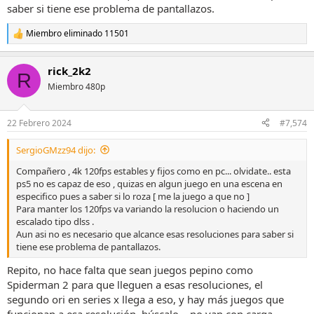
saber si tiene ese problema de pantallazos.
Miembro eliminado 11501
R
e
a
rick_2k2
c
R
c
Miembro 480p
i
o
n
22 Febrero 2024
#7,574
e
s
SergioGMzz94 dijo:
:
Compañero , 4k 120fps estables y fijos como en pc... olvidate.. esta
ps5 no es capaz de eso , quizas en algun juego en una escena en
especifico pues a saber si lo roza [ me la juego a que no ]
Para manter los 120fps va variando la resolucion o haciendo un
escalado tipo dlss .
Aun asi no es necesario que alcance esas resoluciones para saber si
tiene ese problema de pantallazos.
Repito, no hace falta que sean juegos pepino como
Spiderman 2 para que lleguen a esas resoluciones, el
segundo ori en series x llega a eso, y hay más juegos que