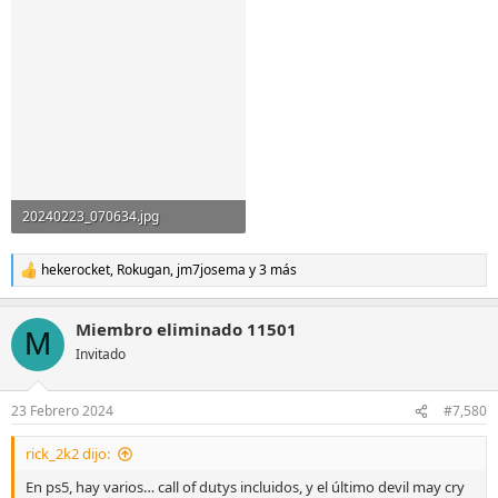
20240223_070634.jpg
1.6 MB · Visitas: 133
hekerocket
,
Rokugan
,
jm7josema
y 3 más
R
e
a
Miembro eliminado 11501
c
M
c
Invitado
i
o
n
23 Febrero 2024
#7,580
e
s
rick_2k2 dijo:
:
En ps5, hay varios… call of dutys incluidos, y el último devil may cry