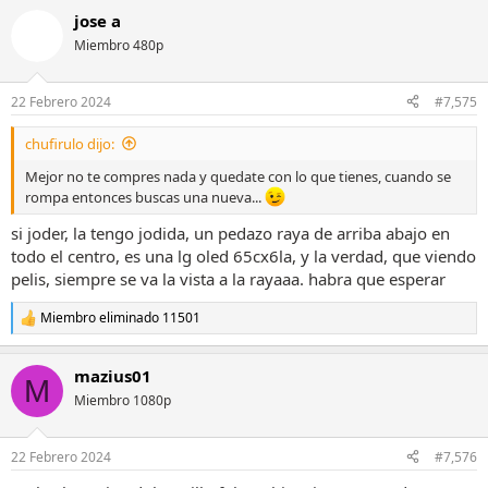
a
jose a
c
c
Miembro 480p
i
o
n
22 Febrero 2024
#7,575
e
s
chufirulo dijo:
:
Mejor no te compres nada y quedate con lo que tienes, cuando se
rompa entonces buscas una nueva...
si joder, la tengo jodida, un pedazo raya de arriba abajo en
todo el centro, es una lg oled 65cx6la, y la verdad, que viendo
pelis, siempre se va la vista a la rayaaa. habra que esperar
Miembro eliminado 11501
R
e
a
mazius01
c
M
c
Miembro 1080p
i
o
n
22 Febrero 2024
#7,576
e
s