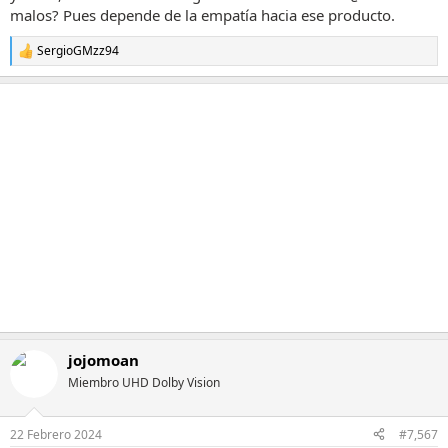
malos? Pues depende de la empatía hacia ese producto.
SergioGMzz94
R
e
a
c
c
i
o
n
e
s
:
jojomoan
Miembro UHD Dolby Vision
22 Febrero 2024
#7,567