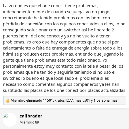
La verdad es que el one conect tiene problemas,
independientemente de cuando se juega, yo no juego,
concretamente he tenido problemas con los hdmi con
pérdida de conexión con los equipos conectados a ellos, lo he
conseguido solucionar con un switcher así he liberado 2
puertos hdmi del one conect y ya no he vuelto a tener
problemas. Yo creo que hay componentes que no se si por
calentamiento o falta de entrega de energía sobre todo a los
hdmi se producen estos problemas, entiendo que jugando la
gente que tiene problemas esta todo relacionado. Yo
personalmente estoy muy contento con la tele a pesar de los
problemas que he tenido y seguiría teniendo si no usó el
switcher, lo bueno es que localizado el problema si es
necesario como comentan algunos compañeros ya les han
sustituido las placas de los one conect por placas actualizadas
Miembro eliminado 11501
,
kratos4277
,
mazius01
y 1 persona más
R
e
a
calibrador
c
c
Miembro 8K
i