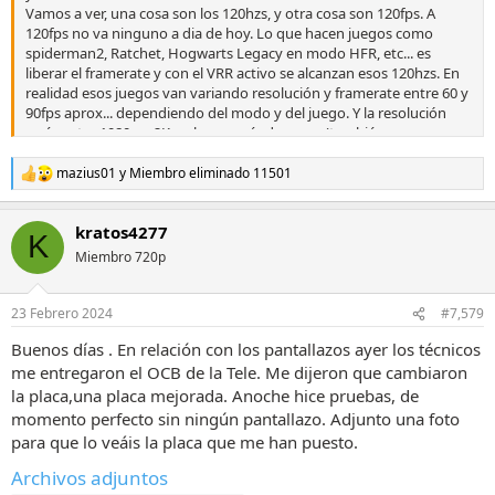
Vamos a ver, una cosa son los 120hzs, y otra cosa son 120fps. A
120fps no va ninguno a dia de hoy. Lo que hacen juegos como
spiderman2, Ratchet, Hogwarts Legacy en modo HFR, etc... es
liberar el framerate y con el VRR activo se alcanzan esos 120hzs. En
realidad esos juegos van variando resolución y framerate entre 60 y
90fps aprox... dependiendo del modo y del juego. Y la resolución
varía entre 1080p y 2K en la mayoría de casos (también
dependiendo del juego).
Aun así, los modos con VRR activo son los que presentan mas
mazius01
y
Miembro eliminado 11501
R
problemas de pantallazos porque exprimen la salida hdmi 2.1
e
Yo he jugado mucho tiempo con la salida de ps5 a -1 y esos modos
a
kratos4277
de juegos en ps5 seguían yendo exactamente igual que con la
c
K
c
salida en auto, no estaban limitados de ningún modo. Pero os doy
Miembro 720p
i
la razón cuando decis que no vais a estar limitando capacidades con
o
una tele cuyo precio base son mas de 3000€.
n
En xbox no se como va porque no la tengo, pero ese ORI a 120fps (y
23 Febrero 2024
#7,579
e
algun otro juego en 2D), si la salida no está bien va a fallar si o si y
s
Buenos días . En relación con los pantallazos ayer los técnicos
dar pantallazos.
:
me entregaron el OCB de la Tele. Me dijeron que cambiaron
la placa,una placa mejorada. Anoche hice pruebas, de
momento perfecto sin ningún pantallazo. Adjunto una foto
para que lo veáis la placa que me han puesto.
Archivos adjuntos