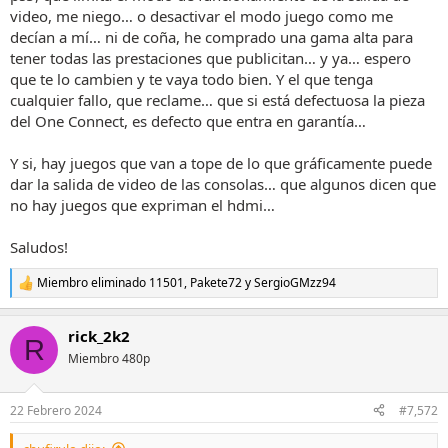
muy evidente el retraso del sonido lo que acaba provocando
video, me niego… o desactivar el modo juego como me
desincronización labial de los personajes.
decían a mí… ni de coña, he comprado una gama alta para
tener todas las prestaciones que publicitan… y ya… espero
Otra cosa, a veces la consola se enciende sola al buscar su hdmi y
otras veces no. Es muy cansino, cuando dejo de jugar y acabo la
que te lo cambien y te vaya todo bien. Y el que tenga
consola, al cambiar de hdmi se me enciende automaticamente,
cualquier fallo, que reclame… que si está defectuosa la pieza
¿sabes cómo puedo desacticar el encendido automático?
del One Connect, es defecto que entra en garantía…
Es normal tener tantos problemas con una televisión de este
Y si, hay juegos que van a tope de lo que gráficamente puede
precio??? La verdad es que ando muy descontento con mi decisión
dar la salida de video de las consolas… que algunos dicen que
de pillarme la S-95, no ando nada contento con ella.
no hay juegos que expriman el hdmi…
¿Sigue funcionando correctamente la ps5 desde que te cambiaron
la placa del hdmi del one connect?
Saludos!
Gracias.
Miembro eliminado 11501
,
Pakete72
y
SergioGMzz94
R
e
a
rick_2k2
c
R
c
Miembro 480p
i
o
n
22 Febrero 2024
#7,572
e
s