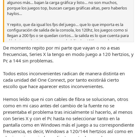
algunos más… bajan la carga gráfica y listo… no son muchos,
porque los juegos top, buscan cargas gráficas altas, pero haberlos
haylos…
Y repito, que da igual los fps del juego… que lo que importa es la
configuración de salida de la consola, los 120hz, los juegos como si
llegan a 200 fps o se quedan cortos… la salida es lo que cuenta para
el hdmi… cualquier persona que habilite los 120hz con el modo
juego, le puede fallar la tv…
De momento repito por mi parte que vayan o no a esas
frecuencias, Series X la tengo en modo juego a 120 hertzios, y
Pc a 144 sin problemas.
Todos estos inconvenientes radican de manera distinta en
cada unidad del One Connect, por tanto existiráá cierto
escollo que hace aparecer estos inconvenientes.
Hemos leído que ni con cables de fibra se solucionan, otros
como en mi caso antes del cambio de la fuente no se
presentaba el problema tras inicialmente sí hacerlo, al menos
con Series X y con el Pc hasta no seleccionar tanto en la
pantalla como en Windows más el juego a su correspondiente
frecuencia, es decir, Windows a 120/144 hertzios así como en