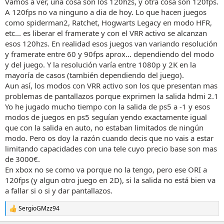
Vamos a ver, una cosa son los 120hzs, y otra cosa son 120fps.
A 120fps no va ninguno a dia de hoy. Lo que hacen juegos
como spiderman2, Ratchet, Hogwarts Legacy en modo HFR,
etc... es liberar el framerate y con el VRR activo se alcanzan
esos 120hzs. En realidad esos juegos van variando resolución
y framerate entre 60 y 90fps aprox... dependiendo del modo
y del juego. Y la resolución varía entre 1080p y 2K en la
mayoría de casos (también dependiendo del juego).
Aun así, los modos con VRR activo son los que presentan mas
problemas de pantallazos porque exprimen la salida hdmi 2.1
Yo he jugado mucho tiempo con la salida de ps5 a -1 y esos
modos de juegos en ps5 seguían yendo exactamente igual
que con la salida en auto, no estaban limitados de ningún
modo. Pero os doy la razón cuando decis que no vais a estar
limitando capacidades con una tele cuyo precio base son mas
de 3000€.
En xbox no se como va porque no la tengo, pero ese ORI a
120fps (y algun otro juego en 2D), si la salida no está bien va
a fallar si o si y dar pantallazos.
SergioGMzz94
R
e