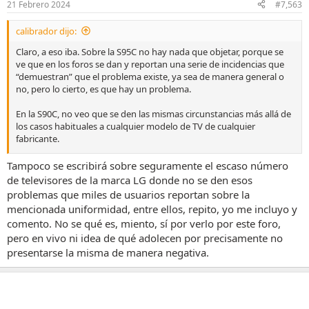
21 Febrero 2024
#7,563
e
s
calibrador dijo:
:
Claro, a eso iba. Sobre la S95C no hay nada que objetar, porque se
ve que en los foros se dan y reportan una serie de incidencias que
“demuestran” que el problema existe, ya sea de manera general o
no, pero lo cierto, es que hay un problema.
En la S90C, no veo que se den las mismas circunstancias más allá de
los casos habituales a cualquier modelo de TV de cualquier
fabricante.
Es como lo que dije sobre los problemas de uniformidad, banding y
Tampoco se escribirá sobre seguramente el escaso número
tintes, en las oled LG, tenemos reportes e incidencias a espuertas y
de televisores de la marca LG donde no se den esos
un hilo de más de 1000 páginas que demuestran sin el menor
problemas que miles de usuarios reportan sobre la
género de dudas que los problemas de uniformidad sobre esas
mencionada uniformidad, entre ellos, repito, yo me incluyo y
teles existen.
comento. No se qué es, miento, sí por verlo por este foro,
pero en vivo ni idea de qué adolecen por precisamente no
Yo lo valoro así. Se han de dar una serie de condiciones para poder
llegar a la conclusión de unos paneles o modelo de TV tienen un
presentarse la misma de manera negativa.
problema en todas o cierto número de unidades lo suficientemente
importante como para llegar a este preocupante