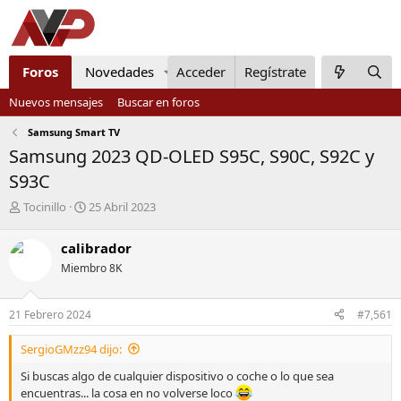
Foros
Novedades
Acceder
Miembros
Regístrate
Noticias
Com
Nuevos mensajes
Buscar en foros
Samsung Smart TV
Samsung 2023 QD-OLED S95C, S90C, S92C y
S93C
I
F
Tocinillo
25 Abril 2023
n
e
i
c
calibrador
c
h
Miembro 8K
i
a
a
d
d
e
21 Febrero 2024
#7,561
o
i
r
n
SergioGMzz94 dijo:
d
i
e
c
Si buscas algo de cualquier dispositivo o coche o lo que sea
l
i
encuentras... la cosa en no volverse loco
t
o