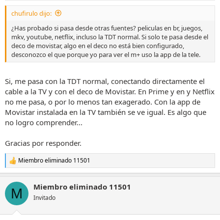
chufirulo dijo:
¿Has probado si pasa desde otras fuentes? peliculas en br, juegos,
mkv, youtube, netflix, incluso la TDT normal. Si solo te pasa desde el
deco de movistar, algo en el deco no está bien configurado,
desconozco el que porque yo para ver el m+ uso la app de la tele.
Si, me pasa con la TDT normal, conectando directamente el
cable a la TV y con el deco de Movistar. En Prime y en y Netflix
no me pasa, o por lo menos tan exagerado. Con la app de
Movistar instalada en la TV también se ve igual. Es algo que
no logro comprender...
Gracias por responder.
Miembro eliminado 11501
R
e
a
Miembro eliminado 11501
c
M
c
Invitado
i
o
n