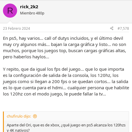
a
rick_2k2
c
R
c
Miembro 480p
i
o
n
23 Febrero 2024
#7,578
e
s
En ps5, hay varios… call of dutys incluidos, y el último devil
:
may cry algunos más… bajan la carga gráfica y listo… no son
muchos, porque los juegos top, buscan cargas gráficas altas,
pero haberlos haylos…
Y repito, que da igual los fps del juego… que lo que importa
es la configuración de salida de la consola, los 120hz, los
juegos como si llegan a 200 fps o se quedan cortos… la salida
es lo que cuenta para el hdmi… cualquier persona que habilite
los 120hz con el modo juego, le puede fallar la tv…
chufirulo dijo:
Aparte del Ori, que es de xbox, ¿qué juego en ps5 alcanza los 120hzs
y 4K nativos?