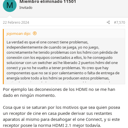
Miembro eliminado 11501
c
M
c
Invitado
i
o
n
22 Febrero 2024
#7,570
e
s
jojomoan dijo:
:
La verdad es que el one conect tiene problemas,
independientemente de cuando se juega, yo no juego,
concretamente he tenido problemas con los hdmi con pérdida de
conexión con los equipos conectados a ellos, lo he conseguido
solucionar con un switcher así he liberado 2 puertos hdmi del one
conect y ya no he vuelto a tener problemas. Yo creo que hay
componentes que no se si por calentamiento o falta de entrega de
energía sobre todo a los hdmi se producen estos problemas,
entiendo que jugando la gente que tiene problemas esta todo
relacionado. Yo personalmente estoy muy contento con la tele a
Por ejemplo las deconexiones de los HDMI no se me han
pesar de los problemas que he tenido y seguiría teniendo si no usó
dado en ningún momento.
el switcher, lo bueno es que localizado el problema si es necesario
como comentan algunos compañeros ya les han sustituido las
Cosa que si se saturan por los motivos que sea quien posea
placas de los one conect por placas actualizadas
un receptor de cine en casa puede derivar sus restantes
aparatos al mismo para desahogar el one Connect, y si este
receptor posee la norma HDMI 2.1 mejor todavía.