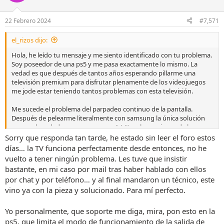
i
o
n
22 Febrero 2024
#7,571
e
s
el_rizos dijo:
:
Hola, he leído tu mensaje y me siento identificado con tu problema.
Soy poseedor de una ps5 y me pasa exactamente lo mismo. La
vedad es que después de tantos años esperando pillarme una
televisión premium para disfrutar plenamente de los videojuegos
me jode estar teniendo tantos problemas con esta televisión.
Me sucede el problema del parpadeo continuo de la pantalla.
Después de pelearme literalmente con samsung la única solución
que me han dado es poner menos 1 (-1) en las opciones de la
consola, “salida video 4k”. Pero tras leer tu mensaje me has dado
Sorry que responda tan tarde, he estado sin leer el foro estos
esperanzas de que me puedan cambiar la placa de los hdmi del one
días… la TV funciona perfectamente desde entonces, no he
connect. ¿Me puedes explicar exactamente que les tengo que decir
vuelto a tener ningún problema. Les tuve que insistir
y qué me tienen que cambiar?
bastante, en mi caso por mail tras haber hablado con ellos
por chat y por teléfono… y al final mandaron un técnico, este
Otra cosa que veo que me sucede. Cuando juego a ps5 el sonido va
vino ya con la pieza y solucionado. Para mí perfecto.
retrasado, solo me pasa cuando juego con el sonido saliendo desde
la tv, cuando uso auriculares me da la sensación de que no sucede.
¿Sabes a que puede deberse? He estado trasteando por la
Yo personalmente, que soporte me diga, mira, pon esto en la
configuración y la salida de sonido está en “televisión”. Es que es
ps5, que limita el modo de funcionamiento de la salida de