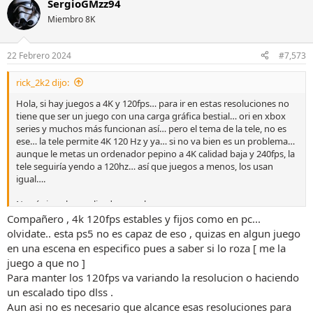
SergioGMzz94
c
c
Miembro 8K
i
o
n
22 Febrero 2024
#7,573
e
s
rick_2k2 dijo:
:
Hola, si hay juegos a 4K y 120fps… para ir en estas resoluciones no
tiene que ser un juego con una carga gráfica bestial… ori en xbox
series y muchos más funcionan así… pero el tema de la tele, no es
ese… la tele permite 4K 120 Hz y ya… si no va bien es un problema…
aunque le metas un ordenador pepino a 4K calidad baja y 240fps, la
tele seguiría yendo a 120hz… así que juegos a menos, los usan
igual….
No sé si me he explicado, pero bueno….
Compañero , 4k 120fps estables y fijos como en pc...
olvidate.. esta ps5 no es capaz de eso , quizas en algun juego
en una escena en especifico pues a saber si lo roza [ me la
juego a que no ]
Para manter los 120fps va variando la resolucion o haciendo
un escalado tipo dlss .
Aun asi no es necesario que alcance esas resoluciones para