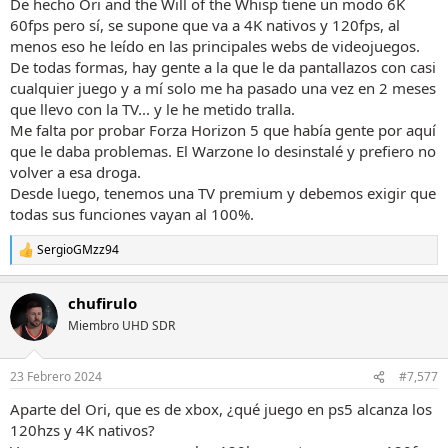
De hecho Ori and the Will of the Whisp tiene un modo 6K
:
60fps pero sí, se supone que va a 4K nativos y 120fps, al
menos eso he leído en las principales webs de videojuegos.
De todas formas, hay gente a la que le da pantallazos con casi
cualquier juego y a mí solo me ha pasado una vez en 2 meses
que llevo con la TV... y le he metido tralla.
Me falta por probar Forza Horizon 5 que había gente por aquí
que le daba problemas. El Warzone lo desinstalé y prefiero no
volver a esa droga.
Desde luego, tenemos una TV premium y debemos exigir que
todas sus funciones vayan al 100%.
SergioGMzz94
R
e
a
chufirulo
c
c
Miembro UHD SDR
i
o
n
23 Febrero 2024
#7,577
e
s
Aparte del Ori, que es de xbox, ¿qué juego en ps5 alcanza los
:
120hzs y 4K nativos?