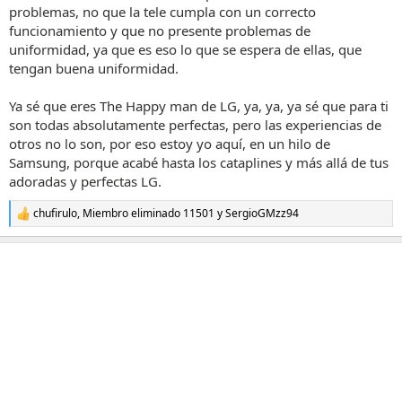
problemas, no que la tele cumpla con un correcto
funcionamiento y que no presente problemas de
uniformidad, ya que es eso lo que se espera de ellas, que
tengan buena uniformidad.
Ya sé que eres The Happy man de LG, ya, ya, ya sé que para ti
son todas absolutamente perfectas, pero las experiencias de
otros no lo son, por eso estoy yo aquí, en un hilo de
Samsung, porque acabé hasta los cataplines y más allá de tus
adoradas y perfectas LG.
chufirulo
,
Miembro eliminado 11501
y
SergioGMzz94
R
e
a
c
c
i
o
n
e
s
: