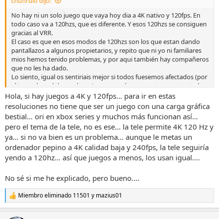
chufirulo dijo:
:
No hay ni un solo juego que vaya hoy dia a 4K nativo y 120fps. En
todo caso va a 120hzs, que es diferente. Y esos 120hzs se consiguen
gracias al VRR.
El caso es que en esos modos de 120hzs son los que estan dando
pantallazos a algunos propietarios, y repito que ni yo ni familiares
mios hemos tenido problemas, y por aqui también hay compañeros
que no les ha dado.
Lo siento, igual os sentiriais mejor si todos fuesemos afectados (por
el tema de mal de muchos...), pero no, de momento no estan todos
afectados al 100%. Desconozco el % si son muchos o no, eso solo
Hola, si hay juegos a 4K y 120fps… para ir en estas
samsung lo sabrá.
resoluciones no tiene que ser un juego con una carga gráfica
bestial… ori en xbox series y muchos más funcionan así…
pero el tema de la tele, no es ese… la tele permite 4K 120 Hz y
ya… si no va bien es un problema… aunque le metas un
ordenador pepino a 4K calidad baja y 240fps, la tele seguiría
yendo a 120hz… así que juegos a menos, los usan igual….
No sé si me he explicado, pero bueno….
Miembro eliminado 11501
y
mazius01
R
e
a