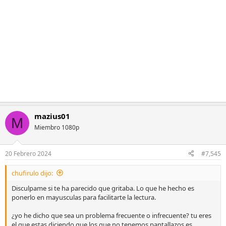
i
o
n
e
s
:
mazius01
M
Miembro 1080p
20 Febrero 2024
#7,545
chufirulo dijo:
Disculpame si te ha parecido que gritaba. Lo que he hecho es
ponerlo en mayusculas para facilitarte la lectura.
¿yo he dicho que sea un problema frecuente o infrecuente? tu eres
el que estas diciendo que los que no tenemos pantallazos es