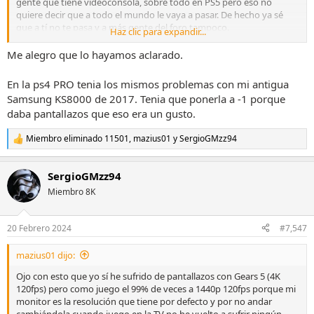
gente que tiene videoconsola, sobre todo en PS5 pero eso no
quiere decir que a todo el mundo le vaya a pasar. De hecho ya sé
que a tí no te pasa y a más gente del foro tampoco.
Haz clic para expandir...
Por otra parte, Samsung debe estar al corriente para que
recomienden poner los ajustes del 4K en el menú de PS5 a -1...
Me alegro que lo hayamos aclarado.
En la ps4 PRO tenia los mismos problemas con mi antigua
Samsung KS8000 de 2017. Tenia que ponerla a -1 porque
daba pantallazos que eso era un gusto.
Miembro eliminado 11501
,
mazius01
y
SergioGMzz94
R
e
a
SergioGMzz94
c
c
Miembro 8K
i
o
n
20 Febrero 2024
#7,547
e
s
mazius01 dijo:
:
Ojo con esto que yo sí he sufrido de pantallazos con Gears 5 (4K
120fps) pero como juego el 99% de veces a 1440p 120fps porque mi
monitor es la resolución que tiene por defecto y por no andar
cambiándola cuando juego en la TV no he vuelto a sufrir ningún