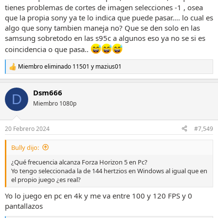
tienes problemas de cortes de imagen selecciones -1 , osea
que la propia sony ya te lo indica que puede pasar.... lo cual es
algo que sony tambien maneja no? Que se den solo en las
samsung sobretodo en las s95c a algunos eso ya no se si es
coincidencia o que pasa..
Miembro eliminado 11501
y
mazius01
R
e
a
Dsm666
c
D
c
Miembro 1080p
i
o
n
20 Febrero 2024
#7,549
e
s
Bully dijo:
:
¿Qué frecuencia alcanza Forza Horizon 5 en Pc?
Yo tengo seleccionada la de 144 hertzios en Windows al igual que en
el propio juego ¿es real?
Yo lo juego en pc en 4k y me va entre 100 y 120 FPS y 0
pantallazos