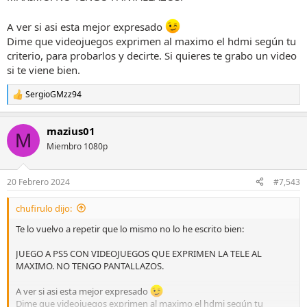
A ver si asi esta mejor expresado
Dime que videojuegos exprimen al maximo el hdmi según tu
criterio, para probarlos y decirte. Si quieres te grabo un video
si te viene bien.
SergioGMzz94
R
e
a
mazius01
c
M
c
Miembro 1080p
i
o
n
20 Febrero 2024
#7,543
e
s
chufirulo dijo:
:
Te lo vuelvo a repetir que lo mismo no lo he escrito bien:
JUEGO A PS5 CON VIDEOJUEGOS QUE EXPRIMEN LA TELE AL
MAXIMO. NO TENGO PANTALLAZOS.
A ver si asi esta mejor expresado
Dime que videojuegos exprimen al maximo el hdmi según tu