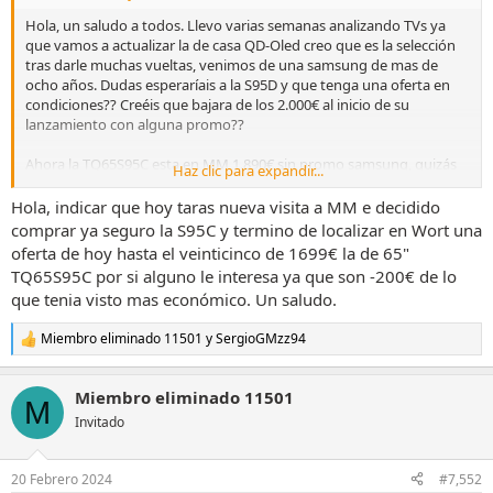
Hola, un saludo a todos. Llevo varias semanas analizando TVs ya
que vamos a actualizar la de casa QD-Oled creo que es la selección
tras darle muchas vueltas, venimos de una samsung de mas de
ocho años. Dudas esperaríais a la S95D y que tenga una oferta en
condiciones?? Creéis que bajara de los 2.000€ al inicio de su
lanzamiento con alguna promo??
Ahora la TQ65S95C esta en MM 1.890€ sin promo samsung, quizás
Haz clic para expandir...
Samsung S90C Failure
en marzo pueda encontrarla a un precio inferior en otros comercios
by
u/Creepy_Advantage5021
in
OLED
o con campaña samsung?? Nadie tiene la bolita mágica pero quizás
Hola, indicar que hoy taras nueva visita a MM e decidido
por vuestra experiencia y seguimiento de esta marca me podéis
comprar ya seguro la S95C y termino de localizar en Wort una
guiar mejor, la inversión es importante y no quiero equivocarme.
oferta de hoy hasta el veinticinco de 1699€ la de 65"
gracias de ante mano. Un saludo.
TQ65S95C por si alguno le interesa ya que son -200€ de lo
que tenia visto mas económico. Un saludo.
Miembro eliminado 11501
y
SergioGMzz94
R
e
a
Miembro eliminado 11501
c
M
c
Invitado
i
o
n
20 Febrero 2024
#7,552
e