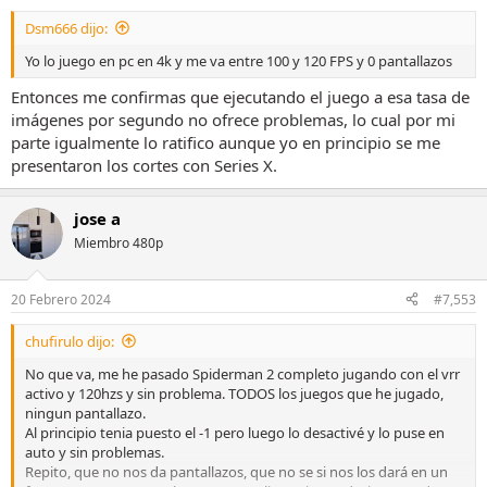
s
Dsm666 dijo:
:
En fin, todos los días cuando le doy al botón de encendido por la
Yo lo juego en pc en 4k y me va entre 100 y 120 FPS y 0 pantallazos
mañana, no puedo evitar tener un segundo de estrés hasta que
Entonces me confirmas que ejecutando el juego a esa tasa de
aparece la raya blanca y la imagen. Estas son las cosas que me
gustaría que los canales especializados y las reviews te contaran en
imágenes por segundo no ofrece problemas, lo cual por mi
mayor profundidad, y no sólo lo bonito que sale la demo del Spears
parte igualmente lo ratifico aunque yo en principio se me
and Munsil...pero claro, son fallos que se van descubriendo con el
presentaron los cortes con Series X.
tiempo, así que estas cosas son las realmente difíciles de reportar.
Pero bueno, para esto están los foros, para compartir información
útil
jose a
Miembro 480p
Menos mal que tenemos 3 años de garantía en la UE!!
20 Febrero 2024
#7,553
chufirulo dijo:
No que va, me he pasado Spiderman 2 completo jugando con el vrr
activo y 120hzs y sin problema. TODOS los juegos que he jugado,
ningun pantallazo.
Al principio tenia puesto el -1 pero luego lo desactivé y lo puse en
auto y sin problemas.
Repito, que no nos da pantallazos, que no se si nos los dará en un