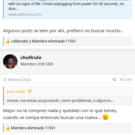
with no signs of life. I tried unplugging from power for 60 seconds, no
dice...
www.avforums.com
Algunos posts se leen por ahí, prefiero no buscar mucho...
calibrador
y
Miembro eliminado 11501
R
e
a
chufirulo
c
c
Miembro UHD SDR
i
o
n
21 Febrero 2024
#7,555
e
s
jose a dijo:
:
maree, me estais acojonando, tanto problemas, o algunos...
Mejor no te compres nada y quedate con lo que tienes,
cuando se rompa entonces buscas una nueva...
Miembro eliminado 11501
R
e