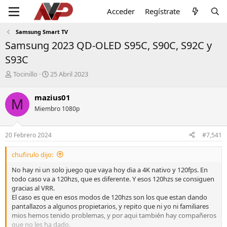
Acceder
Regístrate
Samsung Smart TV
Samsung 2023 QD-OLED S95C, S90C, S92C y
S93C
I
F
Tocinillo
25 Abril 2023
n
e
i
c
mazius01
M
c
h
Miembro 1080p
i
a
a
d
d
e
20 Febrero 2024
#7,541
o
i
r
n
chufirulo dijo:
d
i
e
c
No hay ni un solo juego que vaya hoy dia a 4K nativo y 120fps. En
l
i
todo caso va a 120hzs, que es diferente. Y esos 120hzs se consiguen
t
o
gracias al VRR.
e
El caso es que en esos modos de 120hzs son los que estan dando
m
pantallazos a algunos propietarios, y repito que ni yo ni familiares
a
mios hemos tenido problemas, y por aqui también hay compañeros
que no les ha dado.