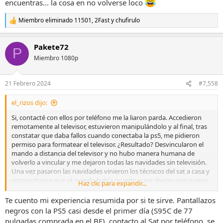
encuentras... la cosa en no volverse loco
Miembro eliminado 11501
,
2Fast
y
chufirulo
R
e
a
Pakete72
c
P
c
Miembro 1080p
i
o
n
21 Febrero 2024
#7,558
e
s
el_rizos dijo:
:
Si, contacté con ellos por teléfono me la liaron parda. Accedieron
remotamente al televisor, estuvieron manipulándolo y al final, tras
constatar que daba fallos cuando conectaba la ps5, me pidieron
permiso para formatear el televisor. ¿Resultado? Desvincularon el
mando a distancia del televisor y no hubo manera humana de
volverlo a vincular y me dejaron todas las navidades sin televisión.
Una vez pasaron las navidades vinieron los técnicos del sat a casa y
comprobaron que el mando había muerto y me dieron uno nuevo.
Haz clic para expandir...
Y con respecto al problema de los parpadeos al enchufar la ps5 me
dijo uno de ellos que eso no tenía solución, que pusiera la salida
Te cuento mi experiencia resumida por si te sirve. Pantallazos
video 4k en menos uno (-1) y que seguramente el tema se
negros con la PS5 casi desde el primer día (S95C de 77
solucionaría en el futuro vía parche de actualización de la televisión.
pulgadas comprada en el BF), contacto al Sat por teléfono, se