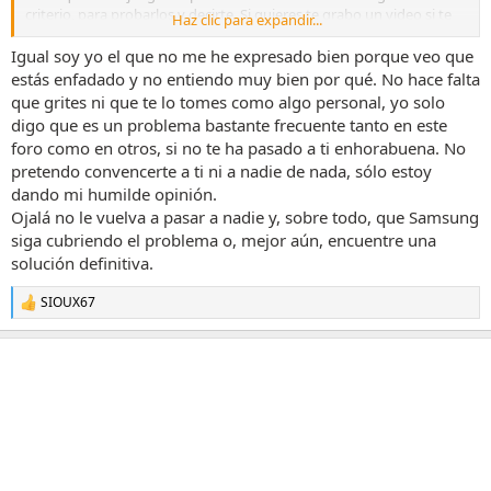
criterio, para probarlos y decirte. Si quieres te grabo un video si te
Haz clic para expandir...
viene bien.
Igual soy yo el que no me he expresado bien porque veo que
estás enfadado y no entiendo muy bien por qué. No hace falta
que grites ni que te lo tomes como algo personal, yo solo
digo que es un problema bastante frecuente tanto en este
foro como en otros, si no te ha pasado a ti enhorabuena. No
pretendo convencerte a ti ni a nadie de nada, sólo estoy
dando mi humilde opinión.
Ojalá no le vuelva a pasar a nadie y, sobre todo, que Samsung
siga cubriendo el problema o, mejor aún, encuentre una
solución definitiva.
SIOUX67
R
e
a
c
c
i
o
n
e
s
: