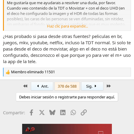
Me gustaría que me ayudarais a resolver una duda, por favor.
Cuando veo contenido de la TDT o Movistar + con el deco UHD (en
el deco he configurado la imagen y el HDR de todas las formas
posibles), las caras de las personas se ven difuminadas, sin nitidez,
sin embargo el fondo se ve bien. La verdad es que es muy molesto.
Haz clic para expandir...
La configuración de imagen la tengo con los parámetros generales
¿Has probado si pasa desde otras fuentes? peliculas en br,
que ha dado Tocinillo. Pero pasa también en "Estándar" o cualquier
juegos, mkv, youtube, netflix, incluso la TDT normal. Si solo te
otra. También tengo desactivado el ABSL, pero pasa igual con el
pasa desde el deco de movistar, algo en el deco no está bien
activado.
configurado, desconozco el que porque yo para ver el m+ uso
la app de la tele.
¿Hay algo que deba de configurar para que se vea bien? ¿Os pasa a
vosotros?
Miembro eliminado 11501
R
Muchas gracias por vuestra ayuda.
e
a
Primero
Último
Ant.
378 de 588
Sig.
c
Pd: De momento en modo juego no tengo problemas con la PS5.
c
Debes iniciar sesión o registrarte para responder aquí.
i
o
n
Facebook
X
Bluesky
LinkedIn
WhatsApp
Enlace
Compartir:
e
s
: