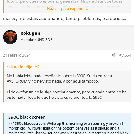
futuro, pero que no es bueno generalizar. Ni para decir que todas
son canela fina (porque no lo son), ni para decir que es una mierda
Haz clic para expandir...
para gaming (porque tampoco lo es).
maree, me estais acojonando, tanto problemas, o algunos...
Rokugan
Miembro UHD SDR
21 Febrero 2024
#7,554
calibrador dijo:
No había leído nada reseñable sobre la S90C. Suelo entrar a
AVSFORUM y no he visto nada, y por aquí tampoco.
El de Avsforum no lo sigo continuamente, pero cuando entro no he
visto nada. Todo lo que he visto es referente a la S95C
S90C black screen
77" S90c black screen. Woke up this morning to a seemingly broken 1
month old TV. Power light on the bottom behaves as it should and it
makes the little "happy sound" when it turns on, but screen is dead black