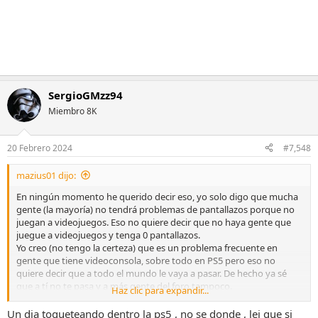
SergioGMzz94
Miembro 8K
20 Febrero 2024
#7,548
mazius01 dijo:
En ningún momento he querido decir eso, yo solo digo que mucha
gente (la mayoría) no tendrá problemas de pantallazos porque no
juegan a videojuegos. Eso no quiere decir que no haya gente que
juegue a videojuegos y tenga 0 pantallazos.
Yo creo (no tengo la certeza) que es un problema frecuente en
gente que tiene videoconsola, sobre todo en PS5 pero eso no
quiere decir que a todo el mundo le vaya a pasar. De hecho ya sé
que a tí no te pasa y a más gente del foro tampoco.
Haz clic para expandir...
Por otra parte, Samsung debe estar al corriente para que
recomienden poner los ajustes del 4K en el menú de PS5 a -1...
Un dia toqueteando dentro la ps5 , no se donde , lei que si