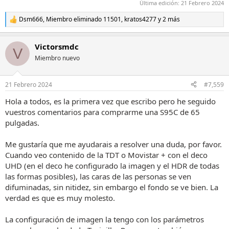
Última edición:
21 Febrero 2024
Dsm666
,
Miembro eliminado 11501
,
kratos4277
y 2 más
R
e
a
Victorsmdc
c
V
c
Miembro nuevo
i
o
n
21 Febrero 2024
#7,559
e
s
Hola a todos, es la primera vez que escribo pero he seguido
:
vuestros comentarios para comprarme una S95C de 65
pulgadas.
Me gustaría que me ayudarais a resolver una duda, por favor.
Cuando veo contenido de la TDT o Movistar + con el deco
UHD (en el deco he configurado la imagen y el HDR de todas
las formas posibles), las caras de las personas se ven
difuminadas, sin nitidez, sin embargo el fondo se ve bien. La
verdad es que es muy molesto.
La configuración de imagen la tengo con los parámetros