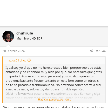
chufirulo
Miembro UHD SDR
20 Febrero 2024
#7,544
mazius01 dijo:
Igual soy yo el que no me he expresado bien porque veo que estás
enfadado y no entiendo muy bien por qué. No hace falta que grites
ni que te lo tomes como algo personal, yo solo digo que es un
problema bastante frecuente tanto en este foro como en otros, si
no te ha pasado a ti enhorabuena. No pretendo convencerte a ti ni
a nadie de nada, sólo estoy dando mi humilde opinión.
Ojalá no le vuelva a pasar a nadie y, sobre todo, que Samsung siga
cubriendo el problema o, mejor aún, encuentre una solución
Haz clic para expandir...
definitiva.
Disculpame si te ha parecido que gritaba. Lo que he hecho es