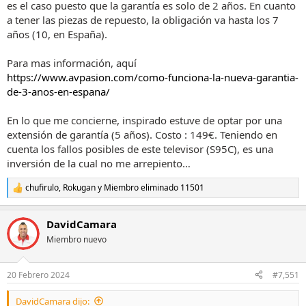
www.avsforum.com
es el caso puesto que la garantía es solo de 2 años. En cuanto
a tener las piezas de repuesto, la obligación va hasta los 7
años (10, en España).
En fin, visto lo visto, yo creo que no son casos aislados como dicen
algunos, la tasa de fallos no parece normal. Estamos viendo que no
es un tema exclusivo de pantallazos de juego por el HDMI, hay un
Para mas información, aquí
problema en algún componente adicional relacionado con la
https://www.avpasion.com/como-funciona-la-nueva-garantia-
alimentación, porque estos fallos de que la TV no enciende vienen
de-3-anos-en-espana/
pasando en Samsung ya desde la S95B anterior.
En lo que me concierne, inspirado estuve de optar por una
Y desgraciadamente, no es exclusivo de la S95C por el OCB, he visto
varios hilos como este también para la S90C:
extensión de garantía (5 años). Costo : 149€. Teniendo en
cuenta los fallos posibles de este televisor (S95C), es una
inversión de la cual no me arrepiento…
S90C sometimes panel won't turn on
by
u/locarnos
in
OLED_Gaming
chufirulo
,
Rokugan
y
Miembro eliminado 11501
R
e
a
DavidCamara
c
c
Miembro nuevo
i
o
n
20 Febrero 2024
#7,551
e
s
DavidCamara dijo:
: