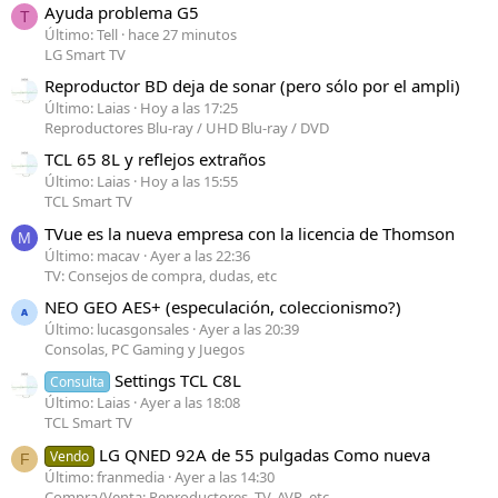
Ayuda problema G5
T
Último: Tell
hace 27 minutos
LG Smart TV
Reproductor BD deja de sonar (pero sólo por el ampli)
Último: Laias
Hoy a las 17:25
Reproductores Blu-ray / UHD Blu-ray / DVD
TCL 65 8L y reflejos extraños
Último: Laias
Hoy a las 15:55
TCL Smart TV
TVue es la nueva empresa con la licencia de Thomson
M
Último: macav
Ayer a las 22:36
TV: Consejos de compra, dudas, etc
NEO GEO AES+ (especulación, coleccionismo?)
Último: lucasgonsales
Ayer a las 20:39
Consolas, PC Gaming y Juegos
Settings TCL C8L
Consulta
Último: Laias
Ayer a las 18:08
TCL Smart TV
LG QNED 92A de 55 pulgadas Como nueva
Vendo
F
Último: franmedia
Ayer a las 14:30
Compra/Venta: Reproductores, TV, AVR, etc