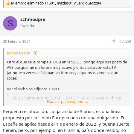
Miembro eliminado 11501
,
mazius01
y
SergioGMzz94
R
e
a
schmoupie
c
S
c
Invitado
i
o
n
20 Febrero 2024
#7,550
e
s
Rokugan dijo:
:
Otro al que se le rompe el OCB en la S95C... pongo aquí sus posts de
AVS porque fué un forero muy activo y entusiasta con esta TV
(aunque a veces le fallaban las formas y algunos tuvimos algún
roce):
Ver el archivos adjunto 13583
2023 Samsung 4K S95C / S90C / S89C Owners Thread (No...
Haz clic para expandir...
www.avsforum.com
Pequeña rectificación. La garantía de 3 años, es una línea
propuesta por la Unión Europea pero no una obligación. En
Ver el archivos adjunto 13584
España se aplica desde el 1 de enero de 2022, y buena suerte
2023 Samsung 4K S95C / S90C / S89C Owners Thread (No...
tienen, pero, por ejemplo, en Francia, país donde resido, no