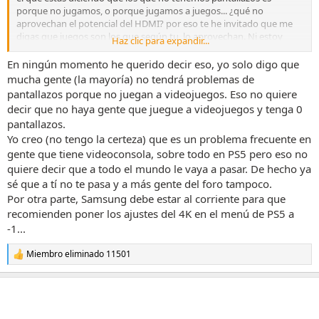
porque no jugamos, o porque jugamos a juegos... ¿qué no
aprovechan el potencial del HDMI? por eso te he invitado que me
digas que juegos son los que según tu, lo aprovechan. Ni estoy
Haz clic para expandir...
enfadado ni nada, solo estoy dejando las cosas claras.
Tu eres el que está insinuando una y otra vez que todo el mundo
En ningún momento he querido decir eso, yo solo digo que
tiene el problema, y los que decimos que no es que no jugamos o
mucha gente (la mayoría) no tendrá problemas de
no estamos aprovechando el potencial del hdmi.
pantallazos porque no juegan a videojuegos. Eso no quiere
Yo espero y deseo que se encuentre el problema, porque repito,
decir que no haya gente que juegue a videojuegos y tenga 0
que no me pase ahora, no significa que no me pueda pasar en un
pantallazos.
futuro, nunca jamás he descartado la opción.
Yo creo (no tengo la certeza) que es un problema frecuente en
gente que tiene videoconsola, sobre todo en PS5 pero eso no
quiere decir que a todo el mundo le vaya a pasar. De hecho ya
sé que a tí no te pasa y a más gente del foro tampoco.
Por otra parte, Samsung debe estar al corriente para que
recomienden poner los ajustes del 4K en el menú de PS5 a
-1...
Miembro eliminado 11501
R
e
a
c
c
i