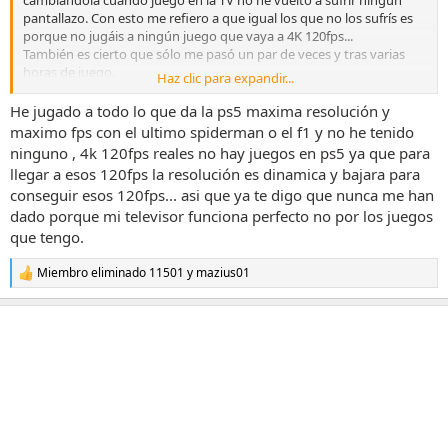
pantallazo. Con esto me refiero a que igual los que no los sufrís es
porque no jugáis a ningún juego que vaya a 4K 120fps...
También es cierto que sólo me pasó un par de veces y tras varias
horas de juego.
Haz clic para expandir...
Compré además un cable HDMI 2.1. que me costó una pasta así que
entre el cable que es mejor y que no estoy jugando a 4K 120fps a
He jugado a todo lo que da la ps5 maxima resolución y
ningún juego (son contados los que van a esa resolución y tasa de
maximo fps con el ultimo spiderman o el f1 y no he tenido
imágenes) igual no me vuelve a dar pantallazos en la vida (ojalá).
ninguno , 4k 120fps reales no hay juegos en ps5 ya que para
llegar a esos 120fps la resolución es dinamica y bajara para
conseguir esos 120fps... asi que ya te digo que nunca me han
dado porque mi televisor funciona perfecto no por los juegos
que tengo.
Miembro eliminado 11501
y
mazius01
R
e
a
c
c
i
o
n
e
s
: