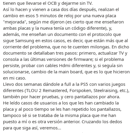
tienen que llevarse el OCB y dejarme sin TV.
Así lo hacen y vienen a casa dos días después, realizan el
cambio en esos 5 minutos de reloj por una nueva placa
"mejorada", según me dijeron (es cierto que me enseñaron
ambas placas y la nueva tenía un código diferente), y,
además, me enseñan un documento con el protocolo que
sigue Samsung en estos casos, es decir, que están más que al
corriente del problema, que no te cuenten milongas. En dicho
documento se detallaban tres pasos: primero, actualizar TV y
consola a las últimas versiones de firmware; si el problema
persiste, probar con cables Hdmi diferentes y, si seguía sin
solucionarse, cambio de la main board, que es lo que hicieron
en mi caso.
Llevo dos semanas dándole a full a la PS5 con varios juegos
diferentes (TLOU 2 Remastered, Forspoken, Steelraising, etc.),
también por hacer pruebas, y cero pantallazos por ahora.
He leído casos de usuarios a los que les han cambiado la
placa y al poco tiempo se les han repetido los pantallazos,
tampoco sé si se trataba de la misma placa que me han
puesto a mí o es otra versión anterior. Cruzando los dedos
para que siga así, veremos...