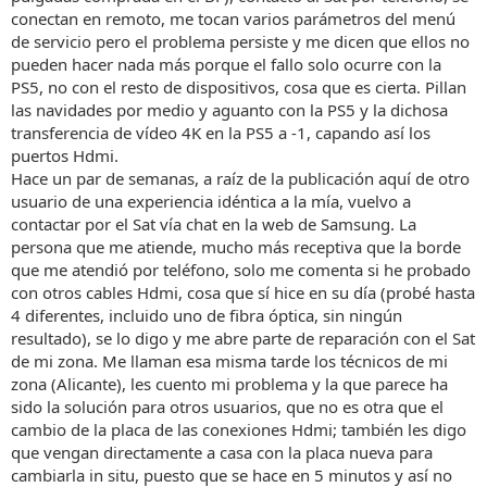
conectan en remoto, me tocan varios parámetros del menú
Como el SAT lo tengo relativamente cerca de mi casa, la semana
de servicio pero el problema persiste y me dicen que ellos no
pasada me pasé en persona y les comenté lo que aquí habláis y la
pueden hacer nada más porque el fallo solo ocurre con la
solución que os han dado y me dijeron que a ellos no les constaba
nada de ello, que Samsung protocoliza todas las incidencias a nivel
PS5, no con el resto de dispositivos, cosa que es cierta. Pillan
de Europa y que no me creyera todo lo que leo en foros. Para mear
las navidades por medio y aguanto con la PS5 y la dichosa
y no echar ni gota. Pero vamos, pienso seguir insistiendo, no me
transferencia de vídeo 4K en la PS5 a -1, capando así los
pillo una televisión premium para andar así, pero si que es cierto
puertos Hdmi.
que me arrepiento haber pillado este modelo, no me ha dado más
Hace un par de semanas, a raíz de la publicación aquí de otro
que problemas.
usuario de una experiencia idéntica a la mía, vuelvo a
contactar por el Sat vía chat en la web de Samsung. La
persona que me atiende, mucho más receptiva que la borde
que me atendió por teléfono, solo me comenta si he probado
con otros cables Hdmi, cosa que sí hice en su día (probé hasta
4 diferentes, incluido uno de fibra óptica, sin ningún
resultado), se lo digo y me abre parte de reparación con el Sat
de mi zona. Me llaman esa misma tarde los técnicos de mi
zona (Alicante), les cuento mi problema y la que parece ha
sido la solución para otros usuarios, que no es otra que el
cambio de la placa de las conexiones Hdmi; también les digo
que vengan directamente a casa con la placa nueva para
cambiarla in situ, puesto que se hace en 5 minutos y así no