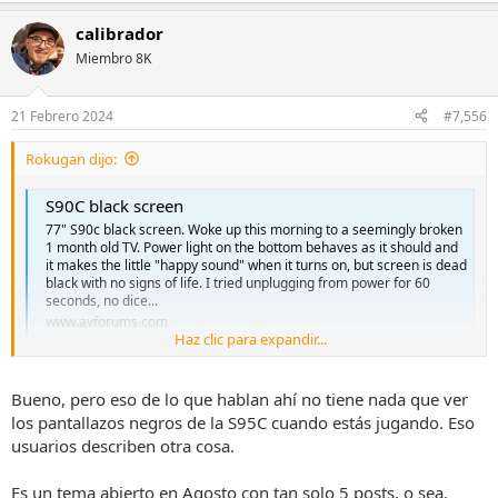
a
calibrador
c
c
Miembro 8K
i
o
n
21 Febrero 2024
#7,556
e
s
Rokugan dijo:
:
S90C black screen
77" S90c black screen. Woke up this morning to a seemingly broken
1 month old TV. Power light on the bottom behaves as it should and
it makes the little "happy sound" when it turns on, but screen is dead
black with no signs of life. I tried unplugging from power for 60
seconds, no dice...
www.avforums.com
Haz clic para expandir...
Algunos posts se leen por ahí, prefiero no buscar mucho...
Bueno, pero eso de lo que hablan ahí no tiene nada que ver
los pantallazos negros de la S95C cuando estás jugando. Eso
usuarios describen otra cosa.
Es un tema abierto en Agosto con tan solo 5 posts, o sea,