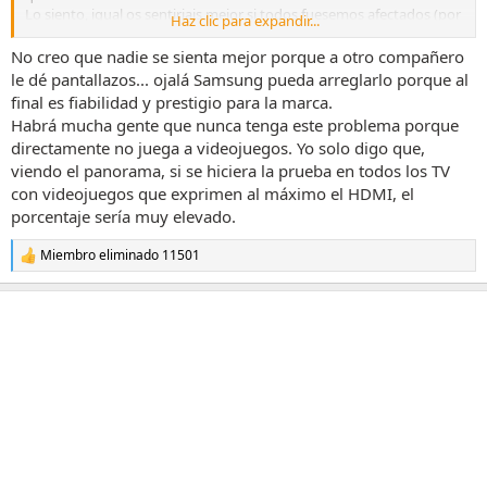
Lo siento, igual os sentiriais mejor si todos fuesemos afectados (por
Haz clic para expandir...
el tema de mal de muchos...), pero no, de momento no estan todos
afectados al 100%. Desconozco el % si son muchos o no, eso solo
No creo que nadie se sienta mejor porque a otro compañero
samsung lo sabrá.
le dé pantallazos... ojalá Samsung pueda arreglarlo porque al
final es fiabilidad y prestigio para la marca.
Habrá mucha gente que nunca tenga este problema porque
directamente no juega a videojuegos. Yo solo digo que,
viendo el panorama, si se hiciera la prueba en todos los TV
con videojuegos que exprimen al máximo el HDMI, el
porcentaje sería muy elevado.
Miembro eliminado 11501
R
e
a
c
c
i
o
n
e
s
: