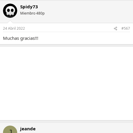
Spidy73
Miembro 480p
24 Abril 2022
#567
Muchas gracias!!!
jeande
J