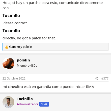
Hola, si hay un parche para esto, comunícate directamente
con
Tocinillo
Please contact
Tocinillo
directly, he got a patch for that.
Ganeko
y
pololin
R
e
a
pololin
c
c
Miembro 480p
i
o
n
22 Octubre 2022
#577
e
s
mi cineultra está en garantía como puedo iniciar RMA
:
Tocinillo
Administrador
Staff