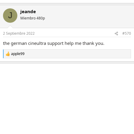
jeande
J
Miembro 480p
2 Septiembre 2022
#570
the german cineultra support help me thank you.
apple99
R
e
a
c
c
i
o
n
e
s
: