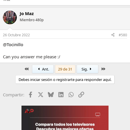
Jo Maz
Miembro 480p
26 Octubre 2022
#580
@
Tocinillo
Can you answer me please :/
Primero
Último
Ant.
29 de 31
Sig.
Debes iniciar sesión o registrarte para responder aquí.
Facebook
X
Bluesky
LinkedIn
WhatsApp
Enlace
Compartir: