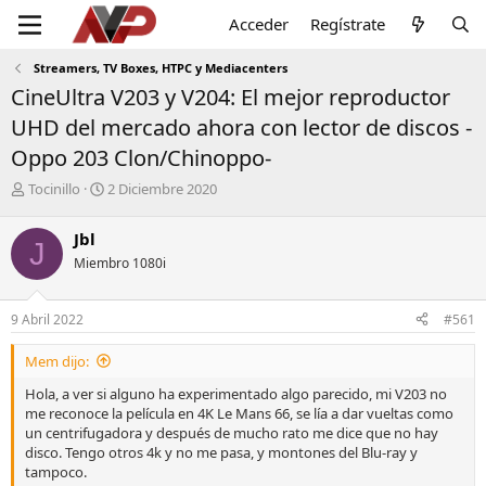
Acceder
Regístrate
Streamers, TV Boxes, HTPC y Mediacenters
CineUltra V203 y V204: El mejor reproductor
UHD del mercado ahora con lector de discos -
Oppo 203 Clon/Chinoppo-
I
F
Tocinillo
2 Diciembre 2020
n
e
i
c
Jbl
J
c
h
Miembro 1080i
i
a
a
d
d
e
9 Abril 2022
#561
o
i
r
n
Mem dijo:
d
i
e
c
Hola, a ver si alguno ha experimentado algo parecido, mi V203 no
l
i
me reconoce la película en 4K Le Mans 66, se lía a dar vueltas como
t
o
un centrifugadora y después de mucho rato me dice que no hay
e
disco. Tengo otros 4k y no me pasa, y montones del Blu-ray y
m
tampoco.
a