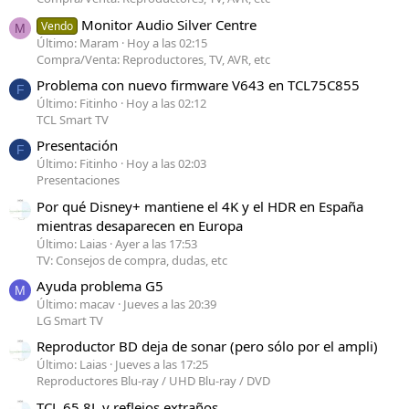
Monitor Audio Silver Centre
Vendo
M
Último: Maram
Hoy a las 02:15
Compra/Venta: Reproductores, TV, AVR, etc
Problema con nuevo firmware V643 en TCL75C855
F
Último: Fitinho
Hoy a las 02:12
TCL Smart TV
Presentación
F
Último: Fitinho
Hoy a las 02:03
Presentaciones
Por qué Disney+ mantiene el 4K y el HDR en España
mientras desaparecen en Europa
Último: Laias
Ayer a las 17:53
TV: Consejos de compra, dudas, etc
Ayuda problema G5
M
Último: macav
Jueves a las 20:39
LG Smart TV
Reproductor BD deja de sonar (pero sólo por el ampli)
Último: Laias
Jueves a las 17:25
Reproductores Blu-ray / UHD Blu-ray / DVD
TCL 65 8L y reflejos extraños