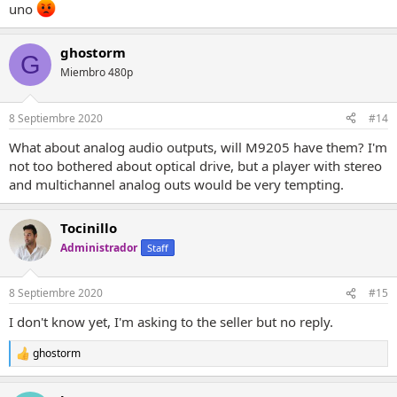
uno
ghostorm
G
Miembro 480p
8 Septiembre 2020
#14
What about analog audio outputs, will M9205 have them? I'm
not too bothered about optical drive, but a player with stereo
and multichannel analog outs would be very tempting.
Tocinillo
Administrador
Staff
8 Septiembre 2020
#15
I don't know yet, I'm asking to the seller but no reply.
ghostorm
R
e
a