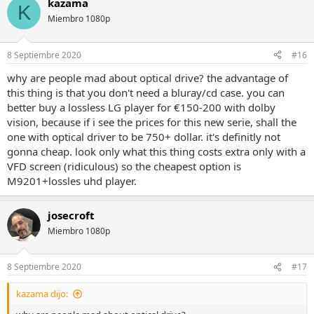
kazama
c
K
c
Miembro 1080p
i
o
n
8 Septiembre 2020
#16
e
s
why are people mad about optical drive? the advantage of
:
this thing is that you don't need a bluray/cd case. you can
better buy a lossless LG player for €150-200 with dolby
vision, because if i see the prices for this new serie, shall the
one with optical driver to be 750+ dollar. it's definitly not
gonna cheap. look only what this thing costs extra only with a
VFD screen (ridiculous) so the cheapest option is
M9201+lossles uhd player.
josecroft
Miembro 1080p
8 Septiembre 2020
#17
kazama dijo: