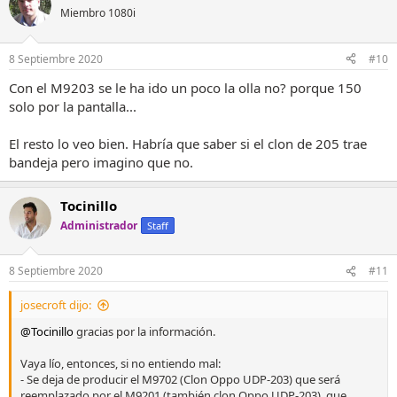
Miembro 1080i
8 Septiembre 2020
#10
Con el M9203 se le ha ido un poco la olla no? porque 150
solo por la pantalla...
El resto lo veo bien. Habría que saber si el clon de 205 trae
bandeja pero imagino que no.
Tocinillo
Administrador
Staff
8 Septiembre 2020
#11
josecroft dijo:
@Tocinillo
gracias por la información.
Vaya lío, entonces, si no entiendo mal:
- Se deja de producir el M9702 (Clon Oppo UDP-203) que será
reemplazado por el M9201 (también clon Oppo UDP-203), que