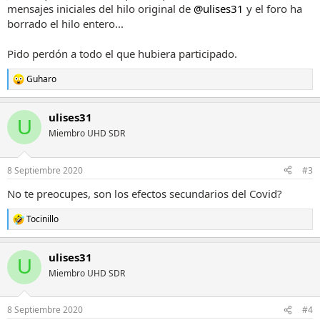
mensajes iniciales del hilo original de
@ulises31
y el foro ha
borrado el hilo entero...
Pido perdón a todo el que hubiera participado.
Guharo
R
e
a
ulises31
c
U
c
Miembro UHD SDR
i
o
n
8 Septiembre 2020
#3
e
s
No te preocupes, son los efectos secundarios del Covid?
:
Tocinillo
R
e
a
ulises31
c
U
c
Miembro UHD SDR
i
o
n
8 Septiembre 2020
#4
e