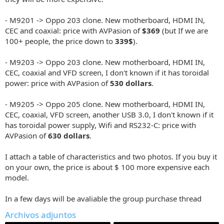
- M9201 -> Oppo 203 clone. New motherboard, HDMI IN,
CEC and coaxial: price with AVPasion of
$369
(but If we are
100+ people, the price down to
339$
).
- M9203 -> Oppo 203 clone. New motherboard, HDMI IN,
CEC, coaxial and VFD screen, I don't known if it has toroidal
power: price with AVPasion of
530 dollars
.
- M9205 -> Oppo 205 clone. New motherboard, HDMI IN,
CEC, coaxial, VFD screen, another USB 3.0, I don't known if it
has toroidal power supply, Wifi and RS232-C: price with
AVPasion of
630 dollars
.
I attach a table of characteristics and two photos. If you buy it
on your own, the price is about $ 100 more expensive each
model.
In a few days will be avaliable the group purchase thread
Archivos adjuntos