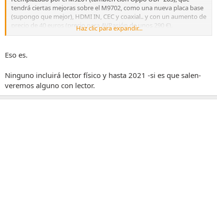
tendrá ciertas mejoras sobre el M9702, como una nueva placa base
(supongo que mejor), HDMI IN, CEC y coaxial.. y con un aumento de
precio de 40 euros (precio para AVPasión de unos 290 €).
Haz clic para expandir...
- Además saldrá otro modelo, el M9203 (también clon Oppo UDP-
203), con la única mejora de incluir una pantalla VFD y quizás
alimentación Toroidal, con un precio especial para el foro de 450 €
Eso es.
(160 euros más sólo por llevar pantalla VFD).
- Y el Clon del Oppo UDP-205 que se llamará M9205 (desaparece la
Ninguno incluirá lector físico y hasta 2021 -si es que salen-
"B") y en el que en la descripción no se indica si incluirá lector físico
veremos alguno con lector.
(recordemos que el original sí lo tenía), por un importe de unos 540
€.
¿Es así?