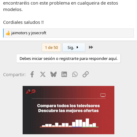
encontraréis con este problema en cualqueira de estos
modelos.
Cordiales saludos !!
jaimotors
y
josecroft
R
e
a
Último
1 de 50
Sig.
c
c
Debes iniciar sesión o registrarte para responder aquí.
i
o
n
Facebook
X
Bluesky
LinkedIn
WhatsApp
Enlace
Compartir:
e
s
: