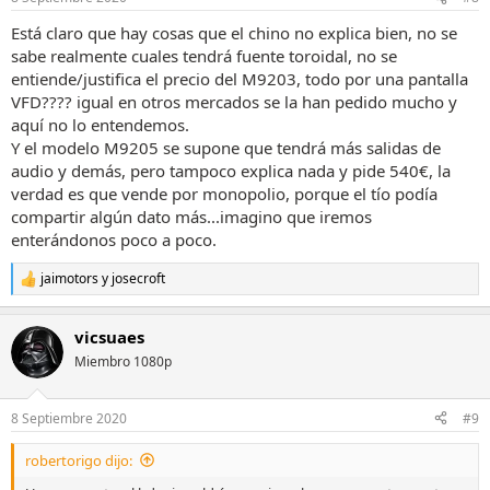
Está claro que hay cosas que el chino no explica bien, no se
sabe realmente cuales tendrá fuente toroidal, no se
entiende/justifica el precio del M9203, todo por una pantalla
VFD???? igual en otros mercados se la han pedido mucho y
aquí no lo entendemos.
Y el modelo M9205 se supone que tendrá más salidas de
audio y demás, pero tampoco explica nada y pide 540€, la
verdad es que vende por monopolio, porque el tío podía
compartir algún dato más...imagino que iremos
enterándonos poco a poco.
jaimotors
y
josecroft
R
e
a
vicsuaes
c
c
Miembro 1080p
i
o
n
8 Septiembre 2020
#9
e
s
robertorigo dijo:
: