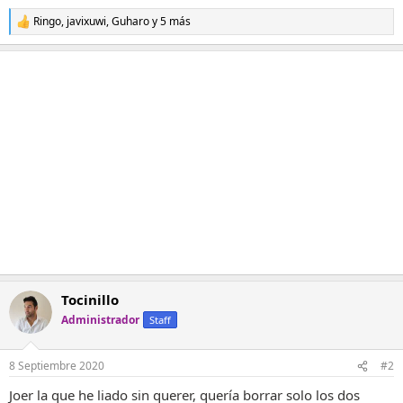
Ringo
,
javixuwi
,
Guharo
y 5 más
R
e
a
c
c
i
o
n
e
s
:
Tocinillo
Administrador
Staff
8 Septiembre 2020
#2
Joer la que he liado sin querer, quería borrar solo los dos