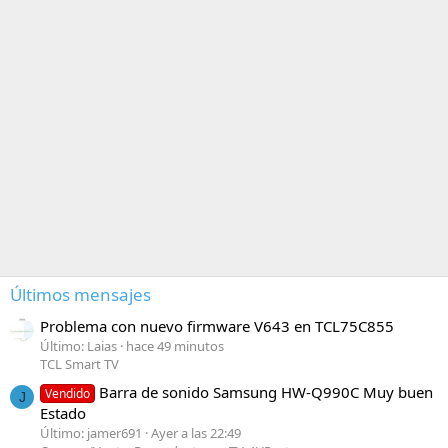
Últimos mensajes
Problema con nuevo firmware V643 en TCL75C855
Último: Laias
hace 49 minutos
TCL Smart TV
Barra de sonido Samsung HW-Q990C Muy buen
Vendido
J
Estado
Último: jamer691
Ayer a las 22:49