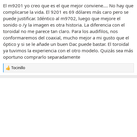
s
El m9201 yo creo que es el que mejor conviene.... No hay que
:
complicarse la vida. El 9201 es 69 dólares más caro pero se
puede justificar. Idéntico al m9702, luego que mejore el
sonido o /y la imagen es otra historia. La diferencia con el
toroidal no me parece tan claro. Para los audifilos, nos
conformaremos del coaxial, mucho mejor a mi gusto que el
óptico y si se le añade un buen Dac puede bastar. El toroidal
ya tuvimos la experiencia con el otro modelo. Quizás sea más
oportuno comprarlo separadamente
Tocinillo
R
e
a
c
c
i
o
n
e
s
: