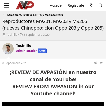
Acceder
Regístrate
Streamers, TV Boxes, HTPC y Mediacenters
Reproductores M9201, M9203 y M9205
(nuevos Chinoppo: clon Oppo 203 y Oppo 205)
I
F
Tocinillo
8 Septiembre 2020
n
e
i
c
Tocinillo
c
h
Administrador
Staff
i
a
a
d
d
e
8 Septiembre 2020
#1
o
i
r
n
¡REVIEW DE AVPASIÓN en nuestro
d
i
e
c
canal de YouTube!
l
i
REVIEW FROM AVPASION in our
t
o
e
Youtube channel!
m
a