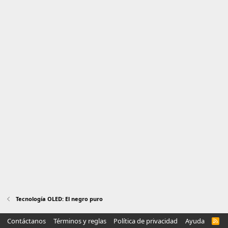
Tecnología OLED: El negro puro
Contáctanos
Términos y reglas
Política de privacidad
Ayuda
R
S