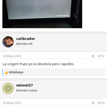
calibrador
Miembro 8K
16 Mayo 2023
#252
La virgen! Pues yo la devolvía pero rapidito.
Killobhatyo
R
e
a
odonel27
c
O
c
Miembro nuevo
i
o
n
16 Mayo 2023
#253
e