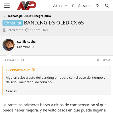
Acceder
Regístrate
Tecnología OLED: El negro puro
BANDING LG OLED CX 65
Consulta
I
F
Serch Matt
7 Enero 2021
n
e
i
c
calibrador
c
h
Miembro 8K
i
a
a
d
d
e
6 Febrero 2023
#241
o
i
r
n
Killobhatyo dijo:
d
i
e
c
Alguien sabe si esto del banding empeora con el paso del tiempo y
l
i
del uso? mejorar ni de coña no?
t
o
e
Gracias.
m
a
Durante las primeras horas y ciclos de compensación sí que
puede haber mejora, y he visto casos en que puede llegar a