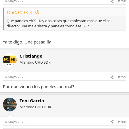
16 Mayo 2023
#258
e
s
Toni García dijo:
:
Qué paneles eh?? Hay dos cosas que molestan más que el sol
directo: una mala siesta y paneles como ése...???
Ya te digo. Una pesadilla
Cristiango
Miembro UHD SDR
16 Mayo 2023
#259
Por que vienen los paneles tan mal?
Toni García
Miembro UHD HDR
16 Mayo 2023
#260