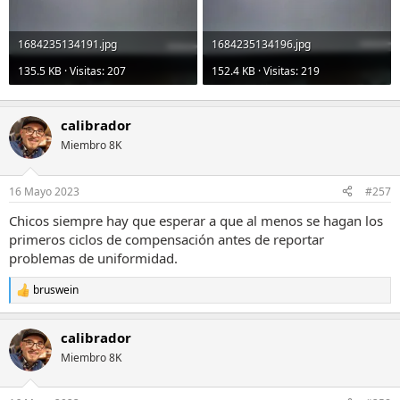
1684235134191.jpg
1684235134196.jpg
135.5 KB · Visitas: 207
152.4 KB · Visitas: 219
calibrador
Miembro 8K
16 Mayo 2023
#257
Chicos siempre hay que esperar a que al menos se hagan los
primeros ciclos de compensación antes de reportar
problemas de uniformidad.
bruswein
R
e
a
calibrador
c
c
Miembro 8K
i
o
n