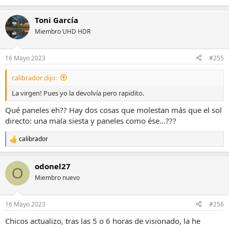
Toni García
Miembro UHD HDR
16 Mayo 2023
#255
calibrador dijo:
La virgen! Pues yo la devolvía pero rapidito.
Qué paneles eh?? Hay dos cosas que molestan más que el sol
directo: una mala siesta y paneles como ése...???
calibrador
R
e
a
odonel27
c
O
c
Miembro nuevo
i
o
n
16 Mayo 2023
#256
e
s
Chicos actualizo, tras las 5 o 6 horas de visionado, la he
: