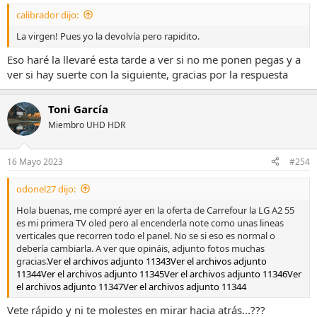
s
calibrador dijo:
:
La virgen! Pues yo la devolvía pero rapidito.
Eso haré la llevaré esta tarde a ver si no me ponen pegas y a
ver si hay suerte con la siguiente, gracias por la respuesta
Toni García
Miembro UHD HDR
16 Mayo 2023
#254
odonel27 dijo:
Hola buenas, me compré ayer en la oferta de Carrefour la LG A2 55
es mi primera TV oled pero al encenderla note como unas lineas
verticales que recorren todo el panel. No se si eso es normal o
debería cambiarla. A ver que opináis, adjunto fotos muchas
gracias.
Ver el archivos adjunto 11343
Ver el archivos adjunto
11344
Ver el archivos adjunto 11345
Ver el archivos adjunto 11346
Ver
el archivos adjunto 11347
Ver el archivos adjunto 11344
Vete rápido y ni te molestes en mirar hacia atrás...???