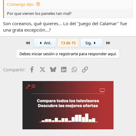
Cristiango dijo:
Por que vienen los paneles tan mal?
Son coreanos, qué quieres... Lo del "Juego del Calamar" fue
una grata excepción...?
Primero
Último
Ant.
13 de 15
Sig.
Debes iniciar sesión o registrarte para responder aquí.
Facebook
X
Bluesky
LinkedIn
WhatsApp
Enlace
Compartir: