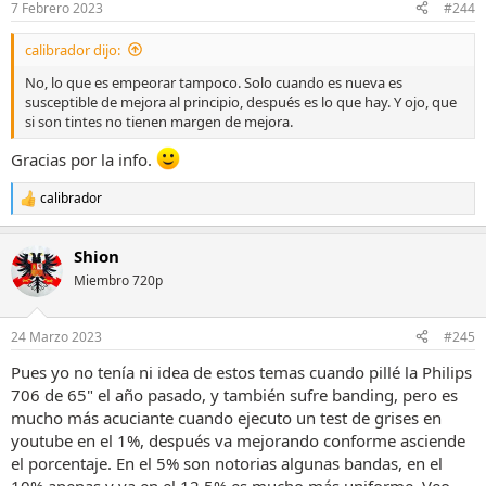
7 Febrero 2023
#244
calibrador dijo:
No, lo que es empeorar tampoco. Solo cuando es nueva es
susceptible de mejora al principio, después es lo que hay. Y ojo, que
si son tintes no tienen margen de mejora.
Gracias por la info.
calibrador
R
e
a
Shion
c
c
Miembro 720p
i
o
n
24 Marzo 2023
#245
e
s
Pues yo no tenía ni idea de estos temas cuando pillé la Philips
:
706 de 65" el año pasado, y también sufre banding, pero es
mucho más acuciante cuando ejecuto un test de grises en
youtube en el 1%, después va mejorando conforme asciende
el porcentaje. En el 5% son notorias algunas bandas, en el
10% apenas y ya en el 12,5% es mucho más uniforme. Veo