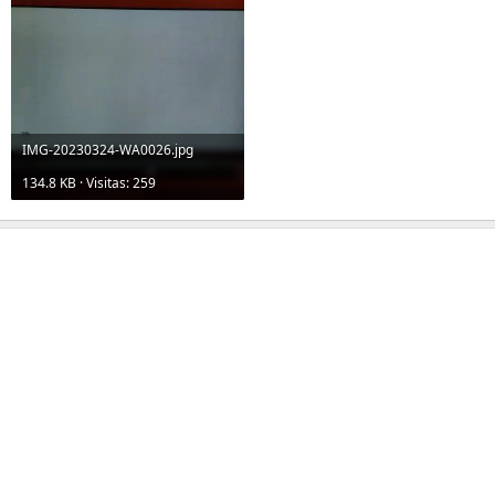
IMG-20230324-WA0026.jpg
134.8 KB · Visitas: 259