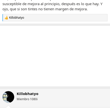
susceptible de mejora al principio, después es lo que hay. Y
ojo, que si son tintes no tienen margen de mejora.
Killobhatyo
R
e
a
c
c
i
o
n
e
s
:
Killobhatyo
Miembro 1080i