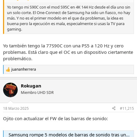
Yo tengo mi S90C con el mod S95C en 4K 144 Hz desde el día uno sin
un solo corte. El One-Connect de Samsung ha sido un fiasco, no hay
más. Y no es el primer modelo en el que da problemas, la idea es
buena pero la ejecución es mala, especialmente si usas la TV para
gaming.
Yo también tengo la 77S90C con una PS5 a 120 Hz y cero
problemas. Está claro que el OC es un dispositivo ciertamente
problemático.
juananherrera
R
e
a
Rokugan
c
c
Miembro UHD SDR
i
o
n
18 Marzo 2025
#11,215
e
s
Ojito con actualizar el FW de las barras de sonido:
:
Samsung rompe 5 modelos de barras de sonido tras una actualización de firmware y solo ofrece como solución la reparación o reemplazo