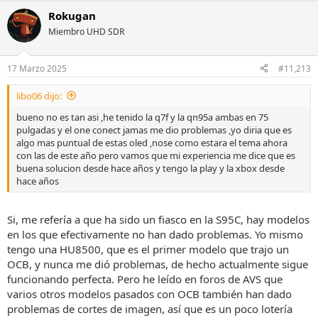
a
Rokugan
c
c
Miembro UHD SDR
i
o
n
17 Marzo 2025
#11,213
e
s
libo06 dijo:
:
bueno no es tan asi ,he tenido la q7f y la qn95a ambas en 75
pulgadas y el one conect jamas me dio problemas ,yo diria que es
algo mas puntual de estas oled ,nose como estara el tema ahora
con las de este año pero vamos que mi experiencia me dice que es
buena solucion desde hace años y tengo la play y la xbox desde
hace años
Si, me refería a que ha sido un fiasco en la S95C, hay modelos
en los que efectivamente no han dado problemas. Yo mismo
tengo una HU8500, que es el primer modelo que trajo un
OCB, y nunca me dió problemas, de hecho actualmente sigue
funcionando perfecta. Pero he leído en foros de AVS que
varios otros modelos pasados con OCB también han dado
problemas de cortes de imagen, así que es un poco lotería