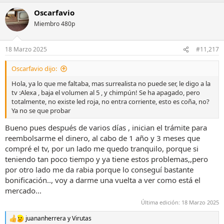
a
Oscarfavio
c
c
Miembro 480p
i
o
n
18 Marzo 2025
#11,217
e
s
Oscarfavio dijo:
:
Hola, ya lo que me faltaba, mas surrealista no puede ser, le digo a la
tv :Alexa , baja el volumen al 5 , y chimpún! Se ha apagado, pero
totalmente, no existe led roja, no entra corriente, esto es coña, no?
Ya no se que probar
Bueno pues después de varios días , inician el trámite para
reembolsarme el dinero, al cabo de 1 año y 3 meses que
compré el tv, por un lado me quedo tranquilo, porque si
teniendo tan poco tiempo y ya tiene estos problemas,,pero
por otro lado me da rabia porque lo conseguí bastante
bonificación.., voy a darme una vuelta a ver como está el
mercado...
Última edición:
18 Marzo 2025
juananherrera
y
Virutas
R