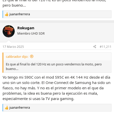
pero bueno…
juananherrera
R
e
a
Rokugan
c
c
Miembro UHD SDR
i
o
n
17 Marzo 2025
#11,211
e
s
calibrador dijo:
:
Es que al final lo del 120 Hz es un poco vendernos la moto, pero
bueno…
Yo tengo mi S90C con el mod S95C en 4K 144 Hz desde el día
uno sin un solo corte. El One-Connect de Samsung ha sido un
fiasco, no hay más. Y no es el primer modelo en el que da
problemas, la idea es buena pero la ejecución es mala,
especialmente si usas la TV para gaming.
juananherrera
R
e