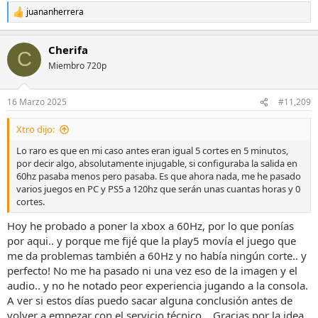
juananherrera
R
e
a
Cherifa
c
C
c
Miembro 720p
i
o
n
16 Marzo 2025
#11,209
e
s
Xtro dijo:
:
Lo raro es que en mi caso antes eran igual 5 cortes en 5 minutos,
por decir algo, absolutamente injugable, si configuraba la salida en
60hz pasaba menos pero pasaba. Es que ahora nada, me he pasado
varios juegos en PC y PS5 a 120hz que serán unas cuantas horas y 0
cortes.
Hoy he probado a poner la xbox a 60Hz, por lo que ponías
por aqui.. y porque me fijé que la play5 movía el juego que
me da problemas también a 60Hz y no había ningún corte.. y
perfecto! No me ha pasado ni una vez eso de la imagen y el
audio.. y no he notado peor experiencia jugando a la consola.
A ver si estos días puedo sacar alguna conclusión antes de
volver a empezar con el servicio técnico... Gracias por la idea.