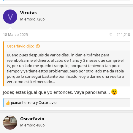
e
a
Virutas
c
V
c
Miembro 720p
i
o
n
18 Marzo 2025
#11,218
e
s
Oscarfavio dijo:
:
Bueno pues después de varios días , inician el trámite para
reembolsarme el dinero, al cabo de 1 año y 3 meses que compré el
tv, por un lado me quedo tranquilo, porque si teniendo tan poco
tiempo y ya tiene estos problemas,,pero por otro lado me da rabia
porque lo conseguí bastante bonificado, voy a darme una vuelta a
ver como está el mercado...
Joder, estas igual que yo entonces. Vaya panorama...
juananherrera
y
Oscarfavio
R
e
a
Oscarfavio
c
c
Miembro 480p
i