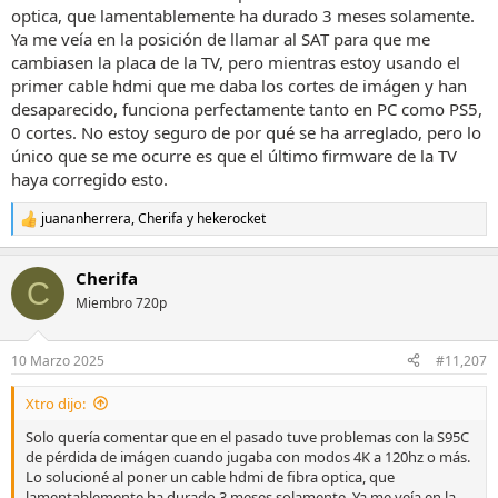
optica, que lamentablemente ha durado 3 meses solamente.
Ya me veía en la posición de llamar al SAT para que me
cambiasen la placa de la TV, pero mientras estoy usando el
primer cable hdmi que me daba los cortes de imágen y han
desaparecido, funciona perfectamente tanto en PC como PS5,
0 cortes. No estoy seguro de por qué se ha arreglado, pero lo
único que se me ocurre es que el último firmware de la TV
haya corregido esto.
juananherrera
,
Cherifa
y
hekerocket
R
e
a
Cherifa
c
C
c
Miembro 720p
i
o
n
10 Marzo 2025
#11,207
e
s
Xtro dijo:
:
Solo quería comentar que en el pasado tuve problemas con la S95C
de pérdida de imágen cuando jugaba con modos 4K a 120hz o más.
Lo solucioné al poner un cable hdmi de fibra optica, que
lamentablemente ha durado 3 meses solamente. Ya me veía en la