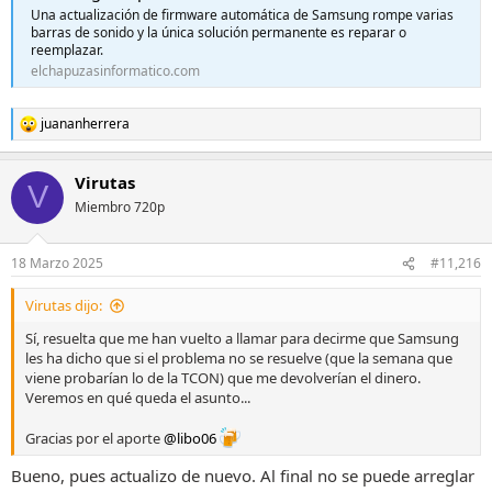
Una actualización de firmware automática de Samsung rompe varias
barras de sonido y la única solución permanente es reparar o
reemplazar.
elchapuzasinformatico.com
juananherrera
R
e
a
Virutas
c
V
c
Miembro 720p
i
o
n
18 Marzo 2025
#11,216
e
s
Virutas dijo:
:
Sí, resuelta que me han vuelto a llamar para decirme que Samsung
les ha dicho que si el problema no se resuelve (que la semana que
viene probarían lo de la TCON) que me devolverían el dinero.
Veremos en qué queda el asunto...
Gracias por el aporte
@libo06
Bueno, pues actualizo de nuevo. Al final no se puede arreglar