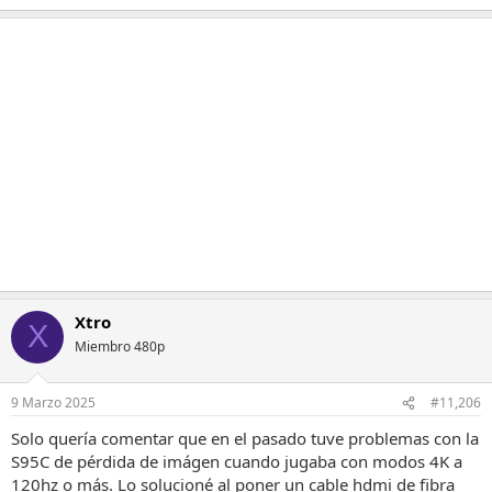
e
a
c
c
i
o
n
e
s
:
Xtro
X
Miembro 480p
9 Marzo 2025
#11,206
Solo quería comentar que en el pasado tuve problemas con la
S95C de pérdida de imágen cuando jugaba con modos 4K a
120hz o más. Lo solucioné al poner un cable hdmi de fibra