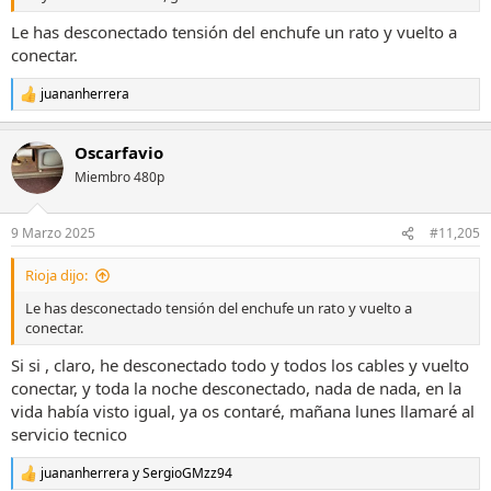
Le has desconectado tensión del enchufe un rato y vuelto a
conectar.
juananherrera
R
e
a
Oscarfavio
c
c
Miembro 480p
i
o
n
9 Marzo 2025
#11,205
e
s
Rioja dijo:
:
Le has desconectado tensión del enchufe un rato y vuelto a
conectar.
Si si , claro, he desconectado todo y todos los cables y vuelto
conectar, y toda la noche desconectado, nada de nada, en la
vida había visto igual, ya os contaré, mañana lunes llamaré al
servicio tecnico
juananherrera
y
SergioGMzz94
R