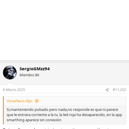
i
o
n
e
s
:
SergioGMzz94
Miembro 8K
8 Marzo 2025
#11,202
Oscarfavio dijo:
Si,manteniendo pulsado pero nada,no responde es que ni parece
que le entrara corriente a la tv, la led roja ha desaparecido, en la app
smarthing aparece sin conexión