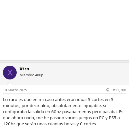
i
o
n
e
s
:
Xtro
X
Miembro 480p
10 Marzo 2025
#11,208
Lo raro es que en mi caso antes eran igual 5 cortes en 5
minutos, por decir algo, absolutamente injugable, si
configuraba la salida en 60hz pasaba menos pero pasaba. Es
que ahora nada, me he pasado varios juegos en PC y PS5 a
120hz que serán unas cuantas horas y 0 cortes.