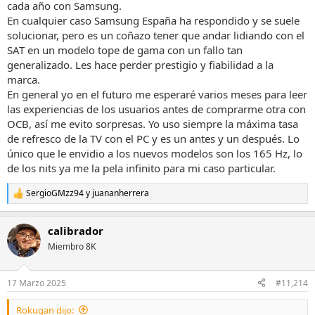
cada año con Samsung.
En cualquier caso Samsung España ha respondido y se suele
solucionar, pero es un coñazo tener que andar lidiando con el
SAT en un modelo tope de gama con un fallo tan
generalizado. Les hace perder prestigio y fiabilidad a la
marca.
En general yo en el futuro me esperaré varios meses para leer
las experiencias de los usuarios antes de comprarme otra con
OCB, así me evito sorpresas. Yo uso siempre la máxima tasa
de refresco de la TV con el PC y es un antes y un después. Lo
único que le envidio a los nuevos modelos son los 165 Hz, lo
de los nits ya me la pela infinito para mi caso particular.
SergioGMzz94
y
juananherrera
R
e
a
calibrador
c
c
Miembro 8K
i
o
n
17 Marzo 2025
#11,214
e
s
Rokugan dijo:
: