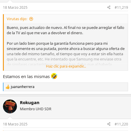
o
n
18 Marzo 2025
#11,219
e
s
Virutas dijo:
:
Bueno, pues actualizo de nuevo. Al final no se puede arreglar el fallo
de la TV así que me van a devolver el dinero.
Por un lado bien porque la garantía funciona pero para mi
sinceramente es una putada, ponte ahora a buscar alguna oferta de
una tele del mismo tamaño, el tiempo que voy a estar sin ella hasta
que la encuentre, etc. He intentado que Samsung me enviase otra
de similares características pero me han dicho que al haberla
Haz clic para expandir...
comprado en su tienda online eso no es posible. Me jode también
porque para comprarla metí una tele vieja para el plan renove y eso
Estamos en las mismas
me han dicho que no lo pueden compensar (intentaré llamar a su
tienda online o en el chat para reclamar algo).
juananherrera
R
e
En fin, una putada. Si alguien me aconseja donde enterarme de
a
ofertas pues se lo agradezco.
Rokugan
c
c
Miembro UHD SDR
Gracias a todos por el apoyo y la ayuda.
i
o
n
Un saludo
18 Marzo 2025
#11,220
e
s