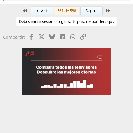
e
a
Primero
Último
Ant.
561 de 588
Sig.
c
c
Debes iniciar sesión o registrarte para responder aquí.
i
o
n
Facebook
X
Bluesky
LinkedIn
WhatsApp
Enlace
Compartir:
e
s
: