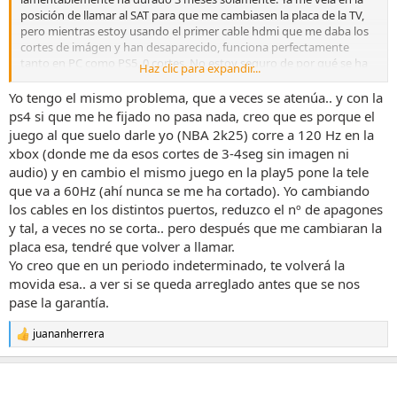
posición de llamar al SAT para que me cambiasen la placa de la TV,
pero mientras estoy usando el primer cable hdmi que me daba los
cortes de imágen y han desaparecido, funciona perfectamente
tanto en PC como PS5, 0 cortes. No estoy seguro de por qué se ha
Haz clic para expandir...
arreglado, pero lo único que se me ocurre es que el último firmware
de la TV haya corregido esto.
Yo tengo el mismo problema, que a veces se atenúa.. y con la
ps4 si que me he fijado no pasa nada, creo que es porque el
juego al que suelo darle yo (NBA 2k25) corre a 120 Hz en la
xbox (donde me da esos cortes de 3-4seg sin imagen ni
audio) y en cambio el mismo juego en la play5 pone la tele
que va a 60Hz (ahí nunca se me ha cortado). Yo cambiando
los cables en los distintos puertos, reduzco el nº de apagones
y tal, a veces no se corta.. pero después que me cambiaran la
placa esa, tendré que volver a llamar.
Yo creo que en un periodo indeterminado, te volverá la
movida esa.. a ver si se queda arreglado antes que se nos
pase la garantía.
juananherrera
R
e
a
c
c