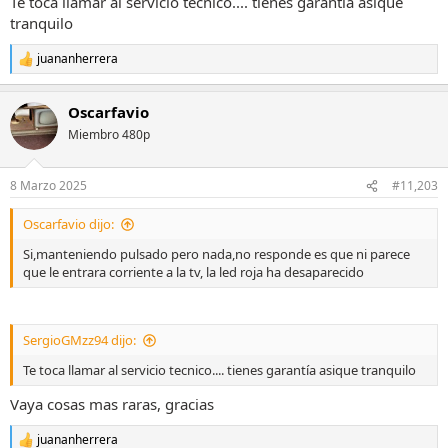
Te toca llamar al servicio tecnico.... tienes garantía asique
tranquilo
juananherrera
R
e
a
Oscarfavio
c
c
Miembro 480p
i
o
n
8 Marzo 2025
#11,203
e
s
Oscarfavio dijo:
:
Si,manteniendo pulsado pero nada,no responde es que ni parece
que le entrara corriente a la tv, la led roja ha desaparecido
SergioGMzz94 dijo:
Te toca llamar al servicio tecnico.... tienes garantía asique tranquilo
Vaya cosas mas raras, gracias
juananherrera
R