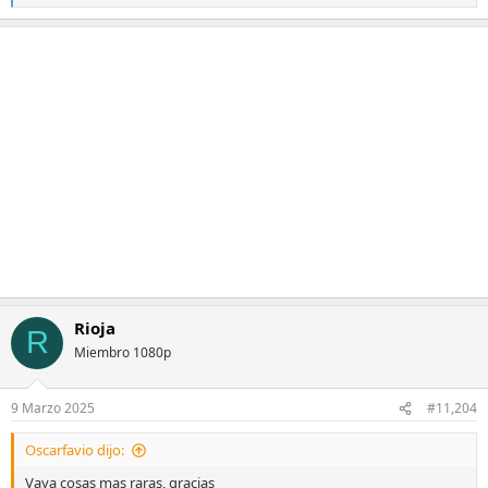
e
a
c
c
i
o
n
e
s
:
Rioja
R
Miembro 1080p
9 Marzo 2025
#11,204
Oscarfavio dijo:
Vaya cosas mas raras, gracias