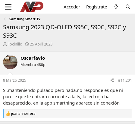
Acceder
Regístrate
Samsung Smart TV
Samsung 2023 QD-OLED S95C, S90C, S92C y
S93C
I
F
Tocinillo
25 Abril 2023
n
e
i
c
Oscarfavio
c
h
Miembro 480p
i
a
a
d
d
e
8 Marzo 2025
#11,201
o
i
r
n
Si,manteniendo pulsado pero nada,no responde es que ni
d
i
parece que le entrara corriente a la tv, la led roja ha
e
c
desaparecido, en la app smarthing aparece sin conexión
l
i
t
o
juananherrera
e
R
m
e
a
a
c
c