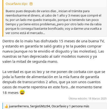
Oscarfavio dijo:
:
Bueno pues después de varios días , inician el trámite para
reembolsarme el dinero, al cabo de 1 año y 3 meses que compré el
tv, por un lado me quedo tranquilo, porque si teniendo tan poco
tiempo y ya tiene estos problemas,,pero por otro lado me da rabia
porque lo conseguí bastante bonificado, voy a darme una vuelta a
ver como está el mercado...
Dentro de lo malo has disfrutado 15 meses de una buena TV,
y estando en garantía te salió gratis y te la puedes comprar
nueva (aunque no te envidio el disgusto y las molestias). Las
nuestras se han depreciado al salir modelos nuevos y ya
valen la mitad de segunda mano.
La verdad es que os leo y se me ponen de corbata con que se
joda la fuente de alimentación en la mía fuera de garantía
después de transcurridos 2 años, que ya son unos cuantos
casos de muerte repentina en este foro...de momento tiene
18 meses
Última edición:
18 Marzo 2025
juananherrera
,
SergioGMzz94
,
Oscarfavio
y 1 persona más
R