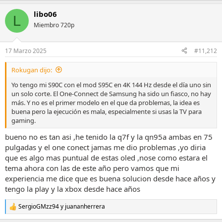
a
libo06
c
L
c
Miembro 720p
i
o
n
17 Marzo 2025
#11,212
e
s
Rokugan dijo:
:
Yo tengo mi S90C con el mod S95C en 4K 144 Hz desde el día uno sin
un solo corte. El One-Connect de Samsung ha sido un fiasco, no hay
más. Y no es el primer modelo en el que da problemas, la idea es
buena pero la ejecución es mala, especialmente si usas la TV para
gaming.
bueno no es tan asi ,he tenido la q7f y la qn95a ambas en 75
pulgadas y el one conect jamas me dio problemas ,yo diria
que es algo mas puntual de estas oled ,nose como estara el
tema ahora con las de este año pero vamos que mi
experiencia me dice que es buena solucion desde hace años y
tengo la play y la xbox desde hace años
SergioGMzz94
y
juananherrera
R
e