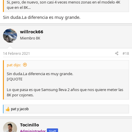
Si, pero, de nuevo, son casi 4 veces menos zonas en el modelo 4K
que en el 8K...
Sin duda.La diferencia es muy grande.
willrock66
Miembro 8K
14 Febrero 2021
#18
pat dijo:
Sin duda.La diferencia es muy grande.
[/QUOTE
Lo que pasa es que Samsung lleva 2 años que nos quiere meter las
8K por cojones.
pat
y
jacob
R
e
a
Tocinillo
c
c
Administrador
Staff