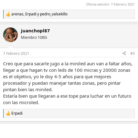
Última edición:
7 Febrero 2021
arenas
,
Erpadi
y
pedro_valsekillo
R
e
a
juanchopl87
c
c
Miembro 1080i
i
o
n
7 Febrero 2021
#5
e
s
Creo que para sacarle jugo a la miniled aun van a faltar años,
:
llegar a que hagan tv con leds de 100 micras y 20000 zonas
es el objetivo, yo le doy 4-5 años para que mejores
procesador y puedan manejar tantas zonas, pero pintar
pintan bien las miniled.
Estaría bien que llegaran a ese tope para luchar en un futuro
con las microled.
Erpadi
R
e
a
c
c