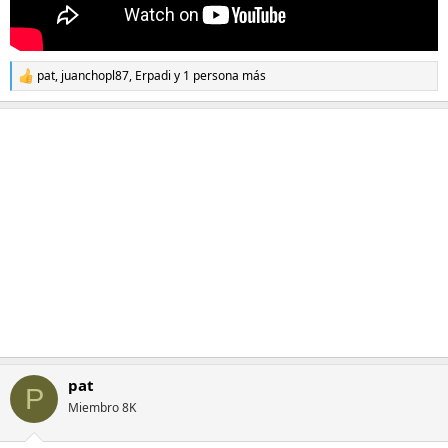
pat
,
juanchopl87
,
Erpadi
y 1 persona más
R
e
a
c
c
i
o
n
e
s
:
pat
P
Miembro 8K