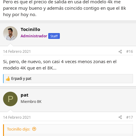
Pero es que el precio de salida en usa del modelo 4k me
parece muy bueno y además coincido contigo en que el 8k
hoy por hoy no.
Tocinillo
Administrador
Staff
14 Febrero 2021
#16
Si, pero, de nuevo, son casi 4 veces menos zonas en el
modelo 4K que en el 8K...
Erpadi
y
pat
R
e
a
pat
c
P
c
Miembro 8K
i
o
n
14 Febrero 2021
#17
e
s
Tocinillo dijo:
: