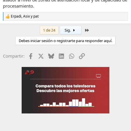
procesamiento.
Erpadi
,
Asix
y
pat
R
e
a
Último
1 de 24
Sig.
c
c
Debes iniciar sesión o registrarte para responder aquí.
i
o
n
Facebook
X
Bluesky
LinkedIn
WhatsApp
Enlace
Compartir:
e
s
: