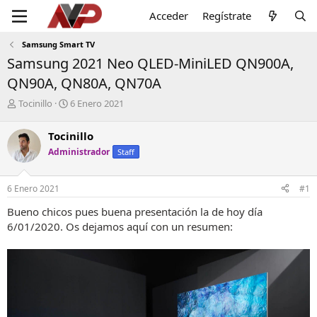
Acceder
Regístrate
Samsung Smart TV
Samsung 2021 Neo QLED-MiniLED QN900A,
QN90A, QN80A, QN70A
I
F
Tocinillo
6 Enero 2021
n
e
i
c
Tocinillo
c
h
Administrador
Staff
i
a
a
d
d
e
6 Enero 2021
#1
o
i
r
n
Bueno chicos pues buena presentación la de hoy día
d
i
6/01/2020. Os dejamos aquí con un resumen:
e
c
l
i
t
o
e
m
a