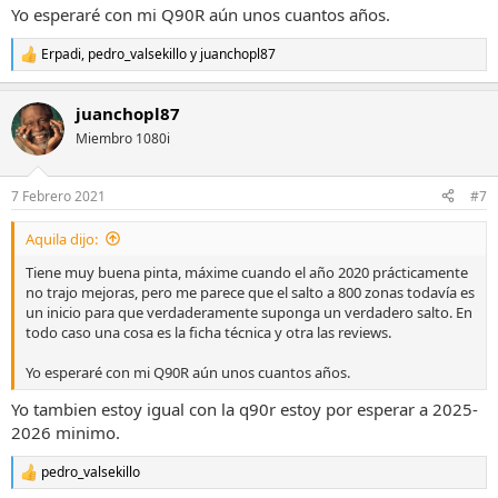
Yo esperaré con mi Q90R aún unos cuantos años.
Erpadi
,
pedro_valsekillo
y
juanchopl87
R
e
a
juanchopl87
c
c
Miembro 1080i
i
o
n
7 Febrero 2021
#7
e
s
Aquila dijo:
:
Tiene muy buena pinta, máxime cuando el año 2020 prácticamente
no trajo mejoras, pero me parece que el salto a 800 zonas todavía es
un inicio para que verdaderamente suponga un verdadero salto. En
todo caso una cosa es la ficha técnica y otra las reviews.
Yo esperaré con mi Q90R aún unos cuantos años.
Yo tambien estoy igual con la q90r estoy por esperar a 2025-
2026 minimo.
pedro_valsekillo
R
e