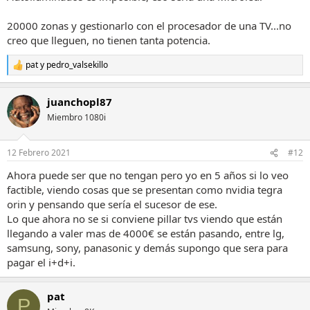
20000 zonas y gestionarlo con el procesador de una TV...no
creo que lleguen, no tienen tanta potencia.
pat
y
pedro_valsekillo
R
e
a
juanchopl87
c
c
Miembro 1080i
i
o
n
12 Febrero 2021
#12
e
s
Ahora puede ser que no tengan pero yo en 5 años si lo veo
:
factible, viendo cosas que se presentan como nvidia tegra
orin y pensando que sería el sucesor de ese.
Lo que ahora no se si conviene pillar tvs viendo que están
llegando a valer mas de 4000€ se están pasando, entre lg,
samsung, sony, panasonic y demás supongo que sera para
pagar el i+d+i.
pat
P