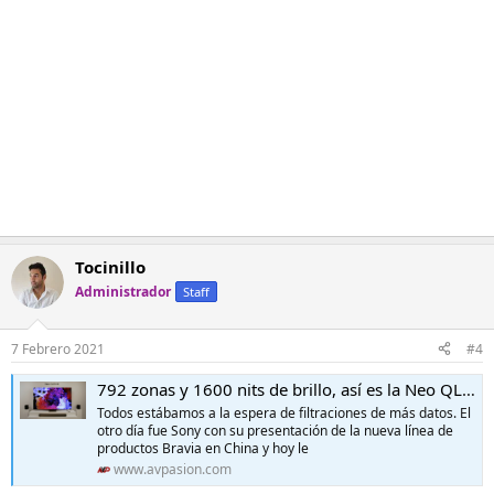
c
i
o
n
e
s
:
Tocinillo
Administrador
Staff
7 Febrero 2021
#4
792 zonas y 1600 nits de brillo, así es la Neo QLED QN90A con MiniLED de Samsung
Todos estábamos a la espera de filtraciones de más datos. El
otro día fue Sony con su presentación de la nueva línea de
productos Bravia en China y hoy le
www.avpasion.com