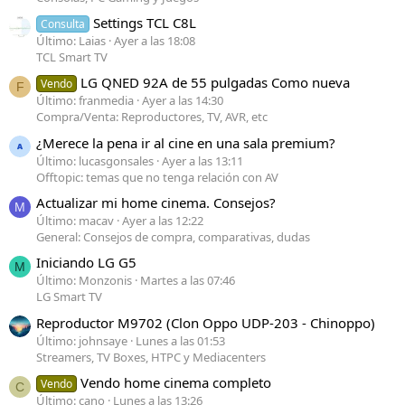
Settings TCL C8L
Consulta
Último: Laias
Ayer a las 18:08
TCL Smart TV
LG QNED 92A de 55 pulgadas Como nueva
Vendo
F
Último: franmedia
Ayer a las 14:30
Compra/Venta: Reproductores, TV, AVR, etc
¿Merece la pena ir al cine en una sala premium?
Último: lucasgonsales
Ayer a las 13:11
Offtopic: temas que no tenga relación con AV
Actualizar mi home cinema. Consejos?
M
Último: macav
Ayer a las 12:22
General: Consejos de compra, comparativas, dudas
Iniciando LG G5
M
Último: Monzonis
Martes a las 07:46
LG Smart TV
Reproductor M9702 (Clon Oppo UDP-203 - Chinoppo)
Último: johnsaye
Lunes a las 01:53
Streamers, TV Boxes, HTPC y Mediacenters
Vendo home cinema completo
Vendo
C
Último: cano
Lunes a las 13:26