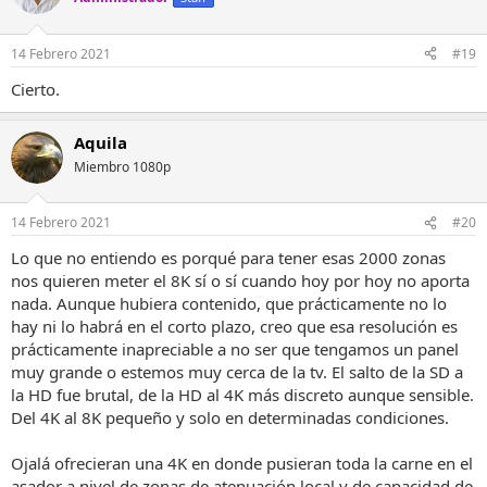
i
o
n
14 Febrero 2021
#19
e
s
Cierto.
:
Aquila
Miembro 1080p
14 Febrero 2021
#20
Lo que no entiendo es porqué para tener esas 2000 zonas
nos quieren meter el 8K sí o sí cuando hoy por hoy no aporta
nada. Aunque hubiera contenido, que prácticamente no lo
hay ni lo habrá en el corto plazo, creo que esa resolución es
prácticamente inapreciable a no ser que tengamos un panel
muy grande o estemos muy cerca de la tv. El salto de la SD a
la HD fue brutal, de la HD al 4K más discreto aunque sensible.
Del 4K al 8K pequeño y solo en determinadas condiciones.
Ojalá ofrecieran una 4K en donde pusieran toda la carne en el
asador a nivel de zonas de atenuación local y de capacidad de