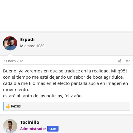
Erpadi
Miembro 1080i
7 Enero 2021
#2
Bueno, ya veremos en que se traduce en la realidad. Mi q95t
con el tiempo me está dejando un sabor de boca agridulce,
cada dia me fijo mas en el efecto pantalla sucia en imagen en
movimiento.
estaré al tanto de las noticias, feliz año.
Rexus
R
e
a
Tocinillo
c
c
Administrador
Staff
i