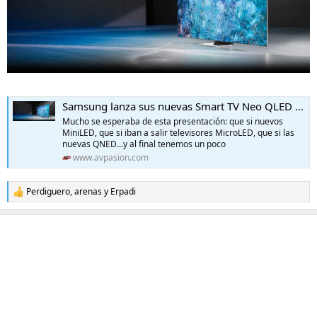
Samsung lanza sus nuevas Smart TV Neo QLED y MicroLED para este 2021
Mucho se esperaba de esta presentación: que si nuevos
MiniLED, que si iban a salir televisores MicroLED, que si las
nuevas QNED...y al final tenemos un poco
www.avpasion.com
Perdiguero
,
arenas
y
Erpadi
R
e
a
c
c
i
o
n
e
s
: