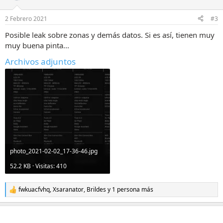
o
n
2 Febrero 2021
#3
e
s
Posible leak sobre zonas y demás datos. Si es así, tienen muy
:
muy buena pinta...
Archivos adjuntos
photo_2021-02-02_17-36-46.jpg
52.2 KB · Visitas: 410
fwkuacfvhq
,
Xsaranator
,
Brildes
y 1 persona más
R
e
a
c