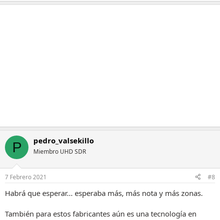
a
c
c
i
o
n
e
s
:
pedro_valsekillo
P
Miembro UHD SDR
7 Febrero 2021
#8
Habrá que esperar... esperaba más, más nota y más zonas.
También para estos fabricantes aún es una tecnología en