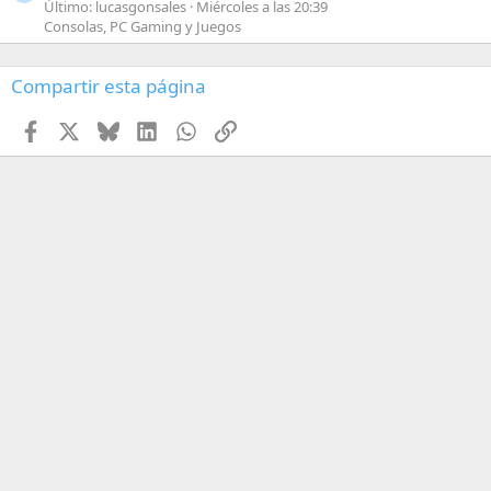
Último: lucasgonsales
Miércoles a las 20:39
Consolas, PC Gaming y Juegos
Compartir esta página
Facebook
X
Bluesky
LinkedIn
WhatsApp
Enlace