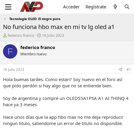
Acceder
Regístrate
Tecnología OLED: El negro puro
No funciona hbo max en mi tv lg oled a1
I
F
federico franco
16 Julio 2023
n
e
i
c
federico franco
F
c
h
Miembro nuevo
i
a
a
d
d
e
16 Julio 2023
#1
o
i
r
n
Hola buenas tardes. Como estan? Soy nuevo en el foro así
d
i
que pido perdón si hay algo que no se entiende bien.
e
c
l
i
Soy de argentina y compré un OLED55A1PSA A1 AI THINQ 4
t
o
hace ya 3 meses.
e
m
a
Hace unos días que la app hbo max no me deja reproducir
ningun titulo, saliendome un error de titulo no disponible.