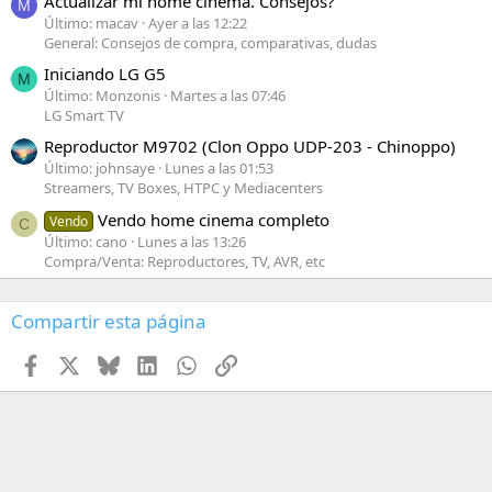
Actualizar mi home cinema. Consejos?
M
Último: macav
Ayer a las 12:22
General: Consejos de compra, comparativas, dudas
Iniciando LG G5
M
Último: Monzonis
Martes a las 07:46
LG Smart TV
Reproductor M9702 (Clon Oppo UDP-203 - Chinoppo)
Último: johnsaye
Lunes a las 01:53
Streamers, TV Boxes, HTPC y Mediacenters
Vendo home cinema completo
Vendo
C
Último: cano
Lunes a las 13:26
Compra/Venta: Reproductores, TV, AVR, etc
Compartir esta página
Facebook
X
Bluesky
LinkedIn
WhatsApp
Enlace