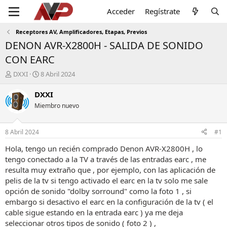
Acceder
Regístrate
Receptores AV, Amplificadores, Etapas, Previos
DENON AVR-X2800H - SALIDA DE SONIDO
CON EARC
I
F
DXXI
8 Abril 2024
n
e
i
c
DXXI
c
h
Miembro nuevo
i
a
a
d
d
e
8 Abril 2024
#1
o
i
r
n
Hola, tengo un recién comprado Denon AVR-X2800H , lo
d
i
tengo conectado a la TV a través de las entradas earc , me
e
c
resulta muy extraño que , por ejemplo, con las aplicación de
l
i
pelis de la tv si tengo activado el earc en la tv solo me sale
t
o
opción de sonido "dolby sorround" como la foto 1 , si
e
embargo si desactivo el earc en la configuración de la tv ( el
m
a
cable sigue estando en la entrada earc ) ya me deja
seleccionar otros tipos de sonido ( foto 2 ) ,