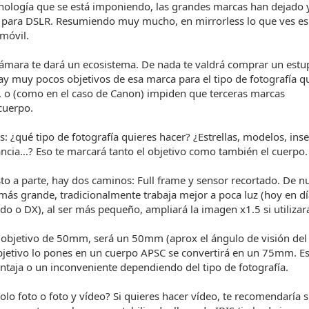
tecnología que se está imponiendo, las grandes marcas han dejado 
s para DSLR. Resumiendo muy mucho, en mirrorless lo que ves es
 móvil.
a cámara te dará un ecosistema. De nada te valdrá comprar un est
hay muy pocos objetivos de esa marca para el tipo de fotografía q
, o (como en el caso de Canon) impiden que terceras marcas
cuerpo.
 ¿qué tipo de fotografía quieres hacer? ¿Estrellas, modelos, inse
ncia…? Eso te marcará tanto el objetivo como también el cuerpo.
to a parte, hay dos caminos: Full frame y sensor recortado. De n
 más grande, tradicionalmente trabaja mejor a poca luz (hoy en dí
do o DX), al ser más pequeño, ampliará la imagen x1.5 si utilizara
n objetivo de 50mm, será un 50mm (aprox el ángulo de visión del
jetivo lo pones en un cuerpo APSC se convertirá en un 75mm. Es
entaja o un inconveniente dependiendo del tipo de fotografía.
lo foto o foto y vídeo? Si quieres hacer vídeo, te recomendaría sí 