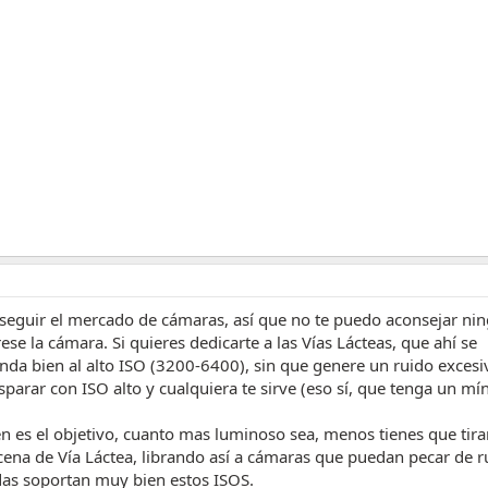
seguir el mercado de cámaras, así que no te puedo aconsejar ni
se la cámara. Si quieres dedicarte a las Vías Lácteas, que ahí se
da bien al alto ISO (3200-6400), sin que genere un ruido excesiv
isparar con ISO alto y cualquiera te sirve (eso sí, que tenga un m
én es el objetivo, cuanto mas luminoso sea, menos tienes que tira
cena de Vía Láctea, librando así a cámaras que puedan pecar de r
das soportan muy bien estos ISOS.