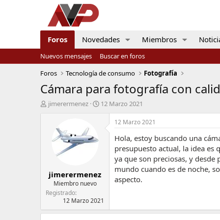
Foros
Novedades
Miembros
Notici
Nuevos mensajes
Buscar en foros
Foros
Tecnología de consumo
Fotografía
Cámara para fotografía con cali
I
F
jimerermenez
12 Marzo 2021
n
e
i
c
12 Marzo 2021
c
h
Hola, estoy buscando una cáma
i
a
a
d
presupuesto actual, la idea es
d
e
ya que son preciosas, y desde
o
i
mundo cuando es de noche, sob
jimerermenez
r
n
aspecto.
d
i
Miembro nuevo
e
c
Registrado
l
i
12 Marzo 2021
t
o
e