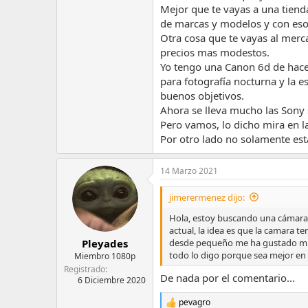
Mejor que te vayas a una tiend
de marcas y modelos y con eso
Otra cosa que te vayas al mer
precios mas modestos.
Yo tengo una Canon 6d de hace
para fotografía nocturna y la 
buenos objetivos.
Ahora se lleva mucho las Sony s
Pero vamos, lo dicho mira en la
Por otro lado no solamente está
14 Marzo 2021
jimerermenez dijo:
Hola, estoy buscando una cámara 
actual, la idea es que la camara t
desde pequeño me ha gustado muc
Pleyades
todo lo digo porque sea mejor en 
Miembro 1080p
Registrado
De nada por el comentario...
6 Diciembre 2020
pevagro
R