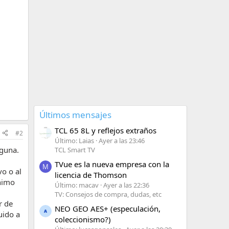
Últimos mensajes
TCL 65 8L y reflejos extraños
#2
Último: Laias
Ayer a las 23:46
nguna.
TCL Smart TV
TVue es la nueva empresa con la
M
o o al
licencia de Thomson
ínimo
Último: macav
Ayer a las 22:36
TV: Consejos de compra, dudas, etc
r de
NEO GEO AES+ (especulación,
uido a
coleccionismo?)