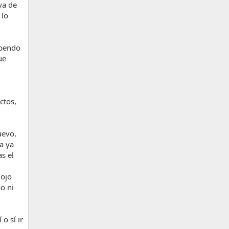
ya de
 lo
upendo
ue
ctos,
uevo,
a ya
s el
 ojo
o ni
o sí ir