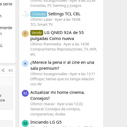
Último: lucasgonsales
Ayer a las 20:39
a serie
Consolas, PC Gaming y Juegos
Settings TCL C8L
Consulta
n
Último: Laias
Ayer a las 18:08
TCL Smart TV
lmente
LG QNED 92A de 55
Vendo
n
F
pulgadas Como nueva
Último: franmedia
Ayer a las 14:30
í.
Compra/Venta: Reproductores, TV, AVR,
etc
¿Merece la pena ir al cine en una
sala premium?
#3
Último: lucasgonsales
Ayer a las 13:11
Offtopic: temas que no tenga relación
con AV
Actualizar mi home cinema.
M
y
Consejos?
bre
Último: macav
Ayer a las 12:22
General: Consejos de compra,
comparativas, dudas
Iniciando LG G5
M