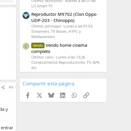
Último: Monzonis
Martes a las 07:46
LG Smart TV
Reproductor M9702 (Clon Oppo
UDP-203 - Chinoppo)
Último: johnsaye
Lunes a las 01:53
Streamers, TV Boxes, HTPC y
Mediacenters
Vendo home cinema
Vendo
C
completo
Último: cano
Lunes a las 13:26
Compra/Venta: Reproductores, TV, AVR,
etc
Compartir esta página
#4
Facebook
X
Bluesky
LinkedIn
WhatsApp
Enlace
da y
 entrar