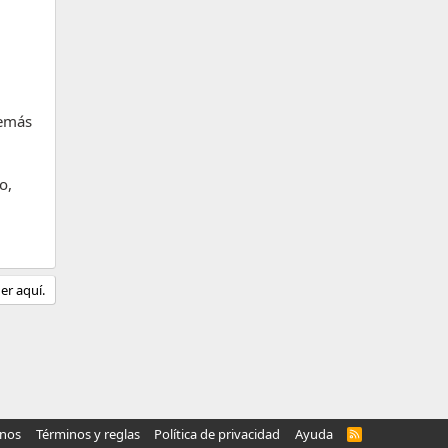
demás
o,
er aquí.
anos
Términos y reglas
Política de privacidad
Ayuda
R
S