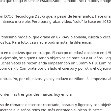
ara que tenga el sensor estabilizado, llamado IBIS (in body image
n D750 (tecnología DSLR) que, a pesar de tener añitos, hace una
inámico increíble. Pero para grabar vídeo, “solo” lo hace en 1080
ultimísimo modelo, que graba en 8k RAW blablabla, cuesta 5 cece
os luz. Para foto, casi nadie podría notar la diferencia.
ro en objetivos que en cuerpo. El cuerpo quedará obsoleto en 4/5
por ejemplo, se siguen usando objetivos de hace 50 y 60 años. Seg
 muchas veces se recomienda empezar con un 50mm f/1.8. Lumin
oom de kit. Cómprate por un lado el cuerpo y por otro el objetivo
ontras. Yo, por objetivos, ya soy esclavo de Nikon. Si empezara 
rden, las tres grandes marcas hoy en día.
pasa de cámaras de sensor recortado, baratas y ligeras y con objet
etencia, diseños retro etc. más orientado al nicho “hipster”.