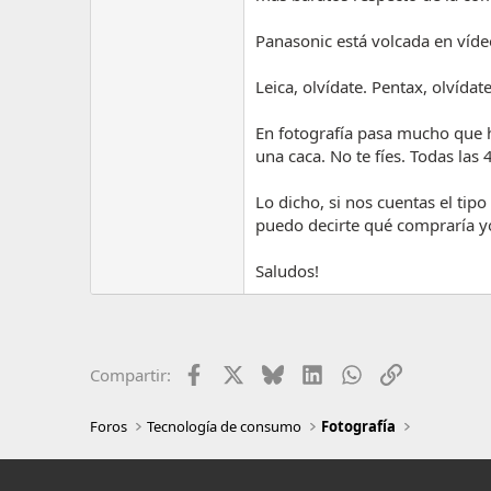
Panasonic está volcada en vídeo
Leica, olvídate. Pentax, olvídate
En fotografía pasa mucho que 
una caca. No te fíes. Todas las
Lo dicho, si nos cuentas el ti
puedo decirte qué compraría y
Saludos!
Facebook
X
Bluesky
LinkedIn
WhatsApp
Enlace
Compartir:
Foros
Tecnología de consumo
Fotografía