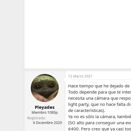
m
a
12 Marzo 2021
Hace tiempo que he dejado de 
Todo depende para que te intere
necesita una cámara que respon
light party, que no hace falta d
Pleyades
de características).
Miembro 1080p
Ya no es sólo la cámara, tambi
Registrado
ISO alto para conseguir una es
6 Diciembre 2020
6400. Pero creo que ya casi to