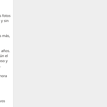
s fotos
 y sin
s más,
 años.
ún el
oso y
.
ahora
ivos