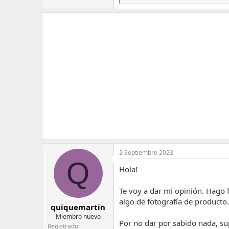
e
a
c
c
i
o
n
e
s
:
2 Septiembre 2023
Q
Hola!
Te voy a dar mi opinión. Hago
algo de fotografía de producto.
quiquemartin
Miembro nuevo
Por no dar por sabido nada, su
Registrado