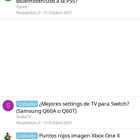
bluethooth/usb a la PS5?
t
a
Flynns
Respuestas
0
15 Octubre 2021
¿Mejores settings de TV para Switch?
Consulta
S
(Samsung Q60A o Q60T)
SnakeTV
Respuestas
0
14 Octubre 2021
Puntos rojos imagen Xbox One X
Consulta