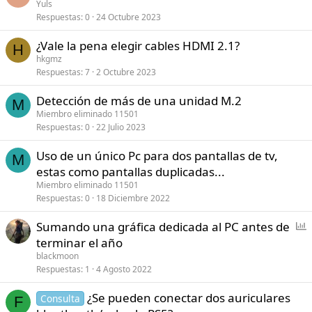
Yuls
Respuestas
0
24 Octubre 2023
¿Vale la pena elegir cables HDMI 2.1?
H
hkgmz
Respuestas
7
2 Octubre 2023
Detección de más de una unidad M.2
M
Miembro eliminado 11501
Respuestas
0
22 Julio 2023
Uso de un único Pc para dos pantallas de tv,
M
estas como pantallas duplicadas...
Miembro eliminado 11501
Respuestas
0
18 Diciembre 2022
E
Sumando una gráfica dedicada al PC antes de
n
terminar el año
c
blackmoon
u
Respuestas
1
4 Agosto 2022
e
¿Se pueden conectar dos auriculares
s
Consulta
F