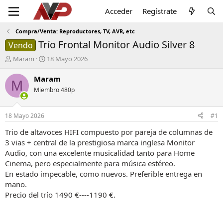
Acceder
Regístrate
Compra/Venta: Reproductores, TV, AVR, etc
Trío Frontal Monitor Audio Silver 8
Vendo
I
F
Maram
18 Mayo 2026
n
e
i
c
Maram
M
c
h
Miembro 480p
i
a
a
d
d
e
18 Mayo 2026
#1
o
i
r
n
Trio de altavoces HIFI compuesto por pareja de columnas de
d
i
3 vias + central de la prestigiosa marca inglesa Monitor
e
c
Audio, con una excelente musicalidad tanto para Home
l
i
Cinema, pero especialmente para música estéreo.
t
o
En estado impecable, como nuevos. Preferible entrega en
e
mano.
m
a
Precio del trío 1490 €----1190 €.