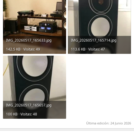
IMG_20260517_165633.jpg
IMG_20260517_165714.jpg
142.5 KB · Visitas: 49
113.6 KB · Visitas: 47
IMG_20260517_165657.jpg
100 KB · Visitas: 48
Última edición:
24 Junio 2026