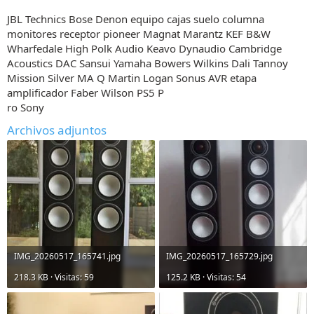
JBL Technics Bose Denon equipo cajas suelo columna
monitores receptor pioneer Magnat Marantz KEF B&W
Wharfedale High Polk Audio Keavo Dynaudio Cambridge
Acoustics DAC Sansui Yamaha Bowers Wilkins Dali Tannoy
Mission Silver MA Q Martin Logan Sonus AVR etapa
amplificador Faber Wilson PS5 P
ro Sony
Archivos adjuntos
IMG_20260517_165741.jpg
IMG_20260517_165729.jpg
218.3 KB · Visitas: 59
125.2 KB · Visitas: 54