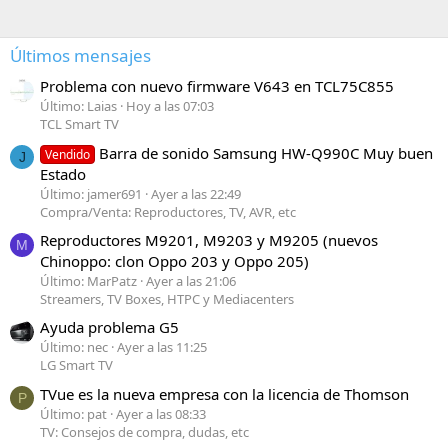
Últimos mensajes
Problema con nuevo firmware V643 en TCL75C855
Último: Laias
Hoy a las 07:03
TCL Smart TV
Barra de sonido Samsung HW-Q990C Muy buen
Vendido
J
Estado
Último: jamer691
Ayer a las 22:49
Compra/Venta: Reproductores, TV, AVR, etc
Reproductores M9201, M9203 y M9205 (nuevos
M
Chinoppo: clon Oppo 203 y Oppo 205)
Último: MarPatz
Ayer a las 21:06
Streamers, TV Boxes, HTPC y Mediacenters
Ayuda problema G5
Último: nec
Ayer a las 11:25
LG Smart TV
TVue es la nueva empresa con la licencia de Thomson
P
Último: pat
Ayer a las 08:33
TV: Consejos de compra, dudas, etc