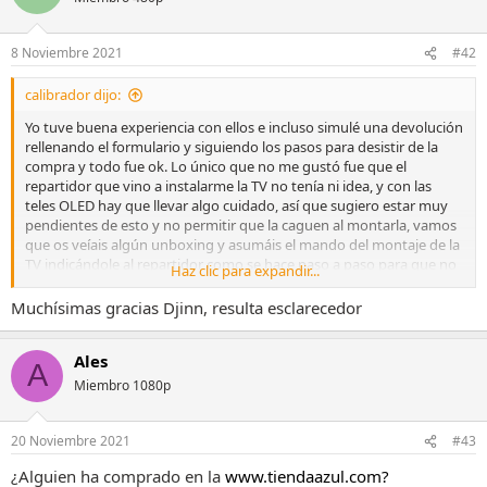
8 Noviembre 2021
#42
calibrador dijo:
Yo tuve buena experiencia con ellos e incluso simulé una devolución
rellenando el formulario y siguiendo los pasos para desistir de la
compra y todo fue ok. Lo único que no me gustó fue que el
repartidor que vino a instalarme la TV no tenía ni idea, y con las
teles OLED hay que llevar algo cuidado, así que sugiero estar muy
pendientes de esto y no permitir que la caguen al montarla, vamos
que os veíais algún unboxing y asumáis el mando del montaje de la
TV indicándole al repartidor como se hace paso a paso para que no
Haz clic para expandir...
la cague, y si se molesta que se aguante.
Muchísimas gracias Djinn, resulta esclarecedor
Ales
A
Miembro 1080p
20 Noviembre 2021
#43
¿Alguien ha comprado en la
www.tiendaazul.com?