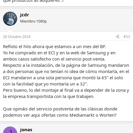
que productos as adquieres .?
resolvieron dudas y me aconsejaron. Me enseñaron varias opciones
que tenían en la tienda. Gracias Javier!!
Ese mismo día, más tarde, fui a Supersonido con algo más de idea
jcdr
sobre lo que quería y, aunque el trato no fue malo, no fue igual.
Miembro 1080p
Todo muy rápido, por encima... no sé, me dio la sensación de que,
como mi presupuesto era el que era, me querían despachar pronto.
Ojo, insisto en que no fue malo, fueron agradables y simpáticos
26 Octubre 2024
#53
pero salí con mal sabor de boca, me esperaba más. No pude
Refloto el hilo ahora que estamos a un mes del BF.
escuchar nada.
Así que, finalmente, me decidí por Style Sound. Cero quejas. 100%
Yo he comprado en el ECI y en la web de Samsung y en
recomendable desde mi punto de vista/experiencia.
ambos casos satisfecho con el servicio post-venta.
Respecto a la instalación, de la página de Samsung mandaron
La TV, una SONY A8, comprada justo una semana antes en EL
a dos personas que no tenían ni idea de cómo montarla, en el
CORTE INGLÉS, nada que objetar, trato exquisito.
ECI mandaron a una sola persona que montó la 65” el solo
con la facilidad que yo montaría un a 32”.
Pero bueno, lo del montaje al final va a depender de la zona y
la empresa transportista con la que trabajen.
Que opináis del servicio postventa de las clásicas donde
podemos ver aqui ofertas como Mediamarkt o Worten?
jonas