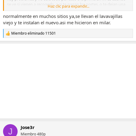
se ve si vienen a recogerlo, o si te pagan los portes, o te dejan una
Haz clic para expandir...
alternativa como el de exposición hasta que se soluciona el
problema...
normalmente en muchos sitios ya,se llevan el lavavajillas
viejo y te instalan el nuevo.asi me hicieron en milar.
Miembro eliminado 11501
R
e
a
c
c
i
o
n
e
s
:
Jose3r
J
Miembro 480p