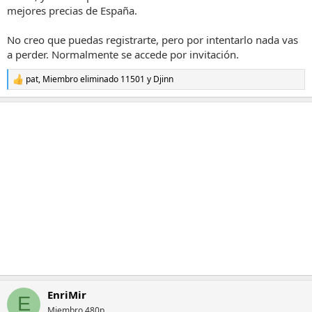
mejores precias de España.
No creo que puedas registrarte, pero por intentarlo nada vas
a perder. Normalmente se accede por invitación.
pat
,
Miembro eliminado 11501
y
Djinn
R
e
a
c
c
i
o
n
e
s
:
EnriMir
E
Miembro 480p