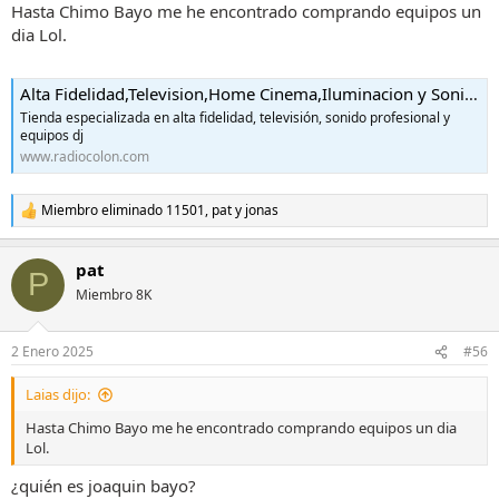
Hasta Chimo Bayo me he encontrado comprando equipos un
dia Lol.
Alta Fidelidad,Television,Home Cinema,Iluminacion y Sonido Profesional,Radio Colon,dj
Tienda especializada en alta fidelidad, televisión, sonido profesional y
equipos dj
www.radiocolon.com
Miembro eliminado 11501
,
pat
y
jonas
R
e
a
pat
c
P
c
Miembro 8K
i
o
n
2 Enero 2025
#56
e
s
Laias dijo:
:
Hasta Chimo Bayo me he encontrado comprando equipos un dia
Lol.
¿quién es joaquin bayo?