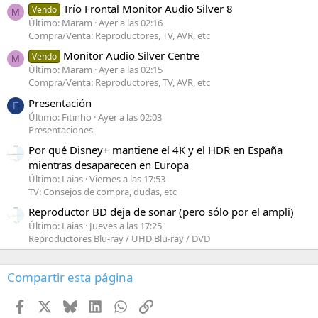
Trío Frontal Monitor Audio Silver 8
Vendo
M
Último: Maram
Ayer a las 02:16
Compra/Venta: Reproductores, TV, AVR, etc
Monitor Audio Silver Centre
Vendo
M
Último: Maram
Ayer a las 02:15
Compra/Venta: Reproductores, TV, AVR, etc
Presentación
F
Último: Fitinho
Ayer a las 02:03
Presentaciones
Por qué Disney+ mantiene el 4K y el HDR en España
mientras desaparecen en Europa
Último: Laias
Viernes a las 17:53
TV: Consejos de compra, dudas, etc
Reproductor BD deja de sonar (pero sólo por el ampli)
Último: Laias
Jueves a las 17:25
Reproductores Blu-ray / UHD Blu-ray / DVD
Compartir esta página
Facebook
X
Bluesky
LinkedIn
WhatsApp
Enlace