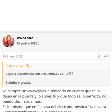
:
owatona
Miembro 1080p
16 Enero 2023
#47
Pistons dijo:
alguna experiencia con electronica vicente???
Saludos y gracias
Yo compré un lavavajillas ?, teniendo en cuenta que te lo
dejan en la puerta y lo subes tú y que todo salió perfecto, no
puedo decir nada más.
Es lo mismo que en “la casa del electrodoméstico “ la nevera
llego sin problemas y la subieron a casa.