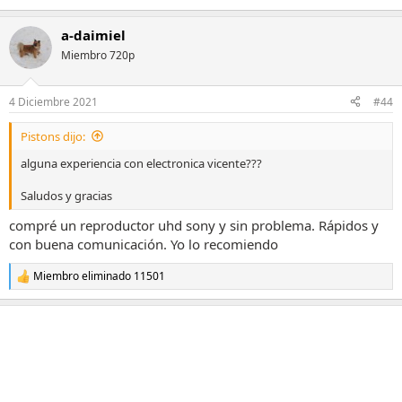
a-daimiel
Miembro 720p
4 Diciembre 2021
#44
Pistons dijo:
alguna experiencia con electronica vicente???
Saludos y gracias
compré un reproductor uhd sony y sin problema. Rápidos y
con buena comunicación. Yo lo recomiendo
Miembro eliminado 11501
R
e
a
c
c
i
o
n
e