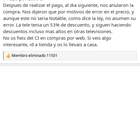
Despues de realizar el pago, al dia siguiente, nos anularon la
compra. Nos dijeron que por motivos de error en el precio, y
aunque este no seria Notable, como dice la ley, no asumen su
error. La tele tenia un 53% de descuento, y siguen haciendo
descuentos incluso mas altos en otras televisiones.
No os fieis del CI en compras por web. Si veis algo
interesante, id a tienda y os lo llevais a casa.
Miembro eliminado 11501
R
e
a
c
c
i
o
n
e
s
: