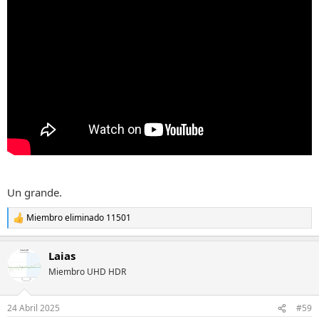
Un grande.
Miembro eliminado 11501
R
e
a
Laias
c
c
Miembro UHD HDR
i
o
n
24 Abril 2025
#59
e