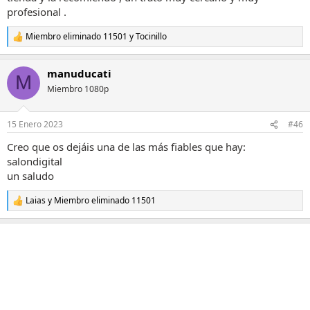
profesional .
Miembro eliminado 11501
y
Tocinillo
R
e
a
manuducati
c
M
c
Miembro 1080p
i
o
n
15 Enero 2023
#46
e
s
Creo que os dejáis una de las más fiables que hay:
:
salondigital
un saludo
Laias
y
Miembro eliminado 11501
R
e
a
c
c
i
o
n
e
s