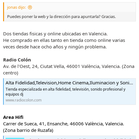
s
jonas dijo:
:
Puedes poner la web y la dirección para apuntarla? Gracias.
Dos tiendas fisicas y online ubicadas en Valencia.
He comprado en ellas tanto en tienda como online varias
veces desde hace ocho años y ningún problema.
Radio Colón
Av. de l'Oest, 24, Ciutat Vella, 46001 València, Valencia. (Zona
centro)
Alta Fidelidad,Television,Home Cinema,Iluminacion y Sonido Profesional,Radio Colon,dj
Tienda especializada en alta fidelidad, televisión, sonido profesional y
equipos dj
www.radiocolon.com
Area Hifi
Carrer de Sueca, 41, Ensanche, 46006 València, Valencia.
(Zona barrio de Ruzafa)