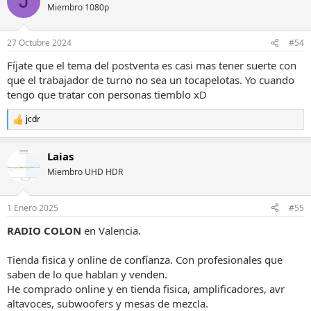
J
Miembro 1080p
27 Octubre 2024
#54
Fíjate que el tema del postventa es casi mas tener suerte con
que el trabajador de turno no sea un tocapelotas. Yo cuando
tengo que tratar con personas tiemblo xD
jcdr
R
e
a
Laias
c
c
Miembro UHD HDR
i
o
n
1 Enero 2025
#55
e
s
RADIO COLON
en Valencia.
:
Tienda fisica y online de confíanza. Con profesionales que
saben de lo que hablan y venden.
He comprado online y en tienda fisica, amplificadores, avr
altavoces, subwoofers y mesas de mezcla.