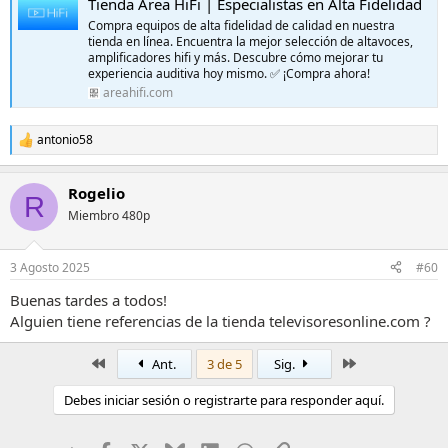
Tienda Area HiFi | Especialistas en Alta Fidelidad
Compra equipos de alta fidelidad de calidad en nuestra
tienda en línea. Encuentra la mejor selección de altavoces,
amplificadores hifi y más. Descubre cómo mejorar tu
experiencia auditiva hoy mismo. ✅ ¡Compra ahora!
areahifi.com
antonio58
R
e
a
Rogelio
c
R
c
Miembro 480p
i
o
n
3 Agosto 2025
#60
e
s
Buenas tardes a todos!
:
Alguien tiene referencias de la tienda televisoresonline.com ?
Primero
Último
Ant.
3 de 5
Sig.
Debes iniciar sesión o registrarte para responder aquí.