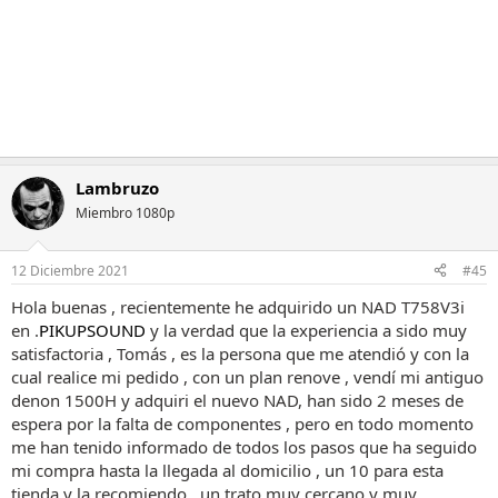
s
:
Lambruzo
Miembro 1080p
12 Diciembre 2021
#45
Hola buenas , recientemente he adquirido un NAD T758V3i
en .
PIKUPSOUND
y la verdad que la experiencia a sido muy
satisfactoria , Tomás , es la persona que me atendió y con la
cual realice mi pedido , con un plan renove , vendí mi antiguo
denon 1500H y adquiri el nuevo NAD, han sido 2 meses de
espera por la falta de componentes , pero en todo momento
me han tenido informado de todos los pasos que ha seguido
mi compra hasta la llegada al domicilio , un 10 para esta
tienda y la recomiendo , un trato muy cercano y muy