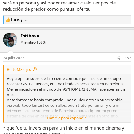
será en persona y así poder reclamar cualquier posible
reducción de precios como puntual oferta.
Laias
y
pat
R
e
a
Estiboxx
c
c
Miembro 1080i
i
o
n
24 Julio 2023
#52
e
s
BertoM3 dijo:
:
Voy a opinar sobre de la reciente compra que hice, de un equipo
receptor AV + altavoces, en una tienda especializada en Barcelona.
Me he iniciado en el mundo del AV/HOME CINEMA hace apenas un
mes.
Anteriormente había comprado unos auriculares en Supersonido
vía web, todo fantástico con ellos, buen trato por email, y era mi
intención visitar su tienda de Barcelona para adquirir mi primer
sistema de cine en casa, pero... quise probar antes en otro sitio.
Haz clic para expandir...
Primeramente visité STYLE SOUND en Barcelona, en c/Lepanto con
c/Valencia, y nada mas entrar todo rodado. En Style Sound, tanto el
Y que fue tu inversion para un inicio en el mundo cinema y
trato como los consejos recibidos, un 10. Salí muy contento. Me