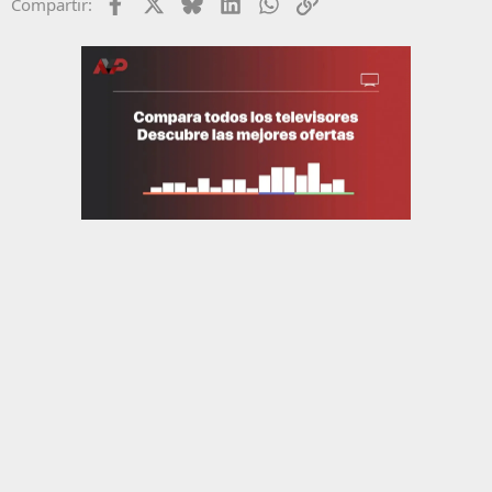
Facebook
X
Bluesky
LinkedIn
WhatsApp
Enlace
Compartir: