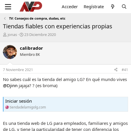
Acceder
Regístrate
TV: Consejos de compra, dudas, etc
Tiendas fiables con experiencias propias
I
F
jonas
23 Diciembre 2020
n
e
i
c
calibrador
c
h
Miembro 8K
i
a
a
d
d
e
7 Noviembre 2021
#41
o
i
r
n
No sabes cuál es la tienda del amigo LG? En qué mundo vives
d
i
@Djinn
jajaja? ? (es broma)
e
c
l
i
t
o
Iniciar sesión
e
tiendadelamigolg.com
m
a
Es una tienda web de LG para empleados, familiares y amigos
de LG, y tiene la particularidad de tener con diferencia los