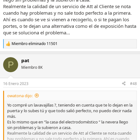
Realmente la calidad de un servicio de Att al Cliente se nota
cuando hay problemas y no sale todo perfecto a la primera.
Ahí es cuando se ve si vienen a recogerlo, o si te pagan los
portes, o te dejan una alternativa como el de exposición hasta
que se soluciona el problema...
Miembro eliminado 11501
R
e
a
pat
c
P
c
Miembro 8K
i
o
n
16 Enero 2023
#48
e
s
owatona dijo:
:
Yo compré un lavavajillas ?, teniendo en cuenta que te lo dejan en la
puerta y lo subes tú y que todo salió perfecto, no puedo decir nada
más.
Es lo mismo que en “la casa del electrodoméstico “ la nevera llego
sin problemas y la subieron a casa.
Realmente la calidad de un servicio de Att al Cliente se nota cuando
hay problemas y no sale todo perfecto a la primera. Ahí es cuando