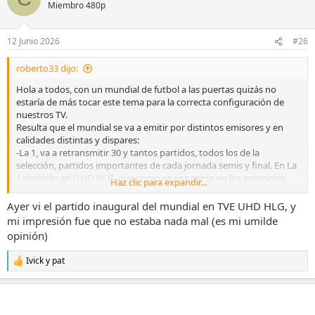
c
Miembro 480p
i
o
n
12 Junio 2026
#26
e
s
roberto33 dijo:
:
Hola a todos, con un mundial de futbol a las puertas quizás no
estaría de más tocar este tema para la correcta configuración de
nuestros TV.
Resulta que el mundial se va a emitir por distintos emisores y en
calidades distintas y dispares:
-La 1, va a retransmitir 30 y tantos partidos, todos los de la
selección, partidos importantes de cada jornada semis y final. En La
1 emitirán en UHD HLG, que como se vea como en los anteriores
Haz clic para expandir...
eventos apañados estamos
-Dazn Mundial- Emitirá en su plataforma en 1080 p OTT
Ayer vi el partido inaugural del mundial en TVE UHD HLG, y
-Movistar- Ha confirmado que emitirá el Canal Dazn Mundial dentro
mi impresión fue que no estaba nada mal (es mi umilde
de su oferta televisiva en 4K HDR
opinión)
-Orange- También tendrá el canal Dazn Mundial dentro de su oferta
pero en 1080p con True Motion.
Ivick
y
pat
R
Entiendo que los que tengan movistar no tienen ninguna duda de
e
por donde deben de verlo, pero para todos los demás. ¿Se verá
a
mejor en La 1 UHD, en la App Dazn en OTT, en Orange en 1080p con
c
True Motion...? ¿Que opinais?
c