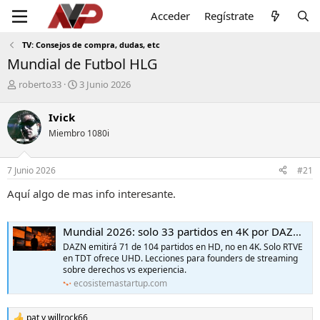
Acceder
Regístrate
TV: Consejos de compra, dudas, etc
Mundial de Futbol HLG
I
F
roberto33
3 Junio 2026
n
e
i
c
Ivick
c
h
Miembro 1080i
i
a
a
d
d
e
7 Junio 2026
#21
o
i
r
n
Aquí algo de mas info interesante.
d
i
e
c
l
i
Mundial 2026: solo 33 partidos en 4K por DAZN en España – El Ecosistema Startup
t
o
DAZN emitirá 71 de 104 partidos en HD, no en 4K. Solo RTVE
e
en TDT ofrece UHD. Lecciones para founders de streaming
m
sobre derechos vs experiencia.
a
ecosistemastartup.com
pat
y
willrock66