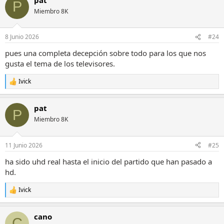
P
Miembro 8K
8 Junio 2026
#24
pues una completa decepción sobre todo para los que nos
gusta el tema de los televisores.
Ivick
R
e
a
pat
c
P
c
Miembro 8K
i
o
n
11 Junio 2026
#25
e
s
ha sido uhd real hasta el inicio del partido que han pasado a
:
hd.
Ivick
R
e
a
cano
c
C