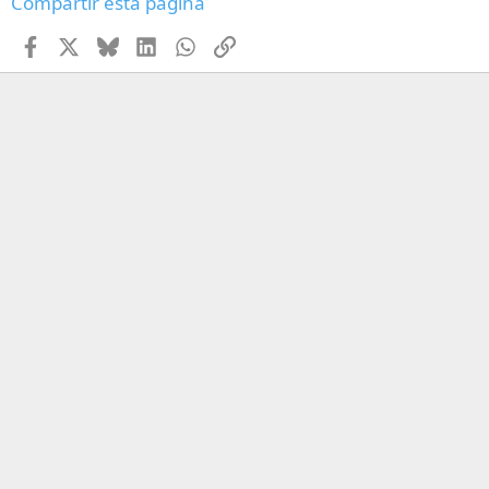
Compartir esta página
Facebook
X
Bluesky
LinkedIn
WhatsApp
Enlace