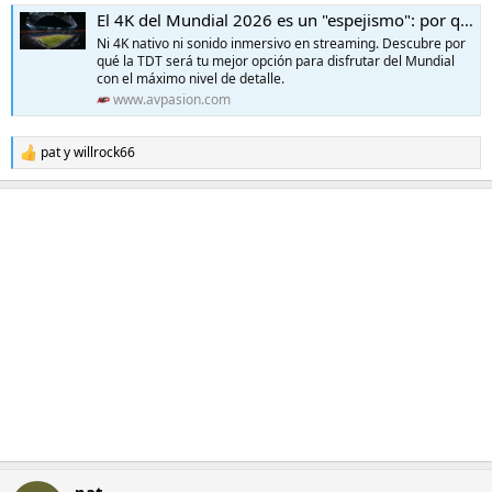
El 4K del Mundial 2026 es un "espejismo": por qué la TDT gratis aplastará en calidad al streaming
Ni 4K nativo ni sonido inmersivo en streaming. Descubre por
qué la TDT será tu mejor opción para disfrutar del Mundial
con el máximo nivel de detalle.
www.avpasion.com
pat
y
willrock66
R
e
a
c
c
i
o
n
e
s
:
pat