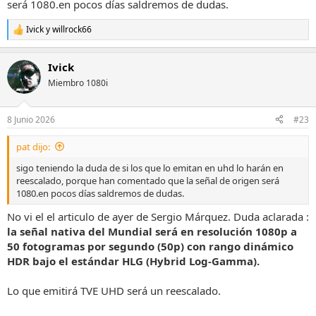
será 1080.en pocos días saldremos de dudas.
Ivick
y
willrock66
R
e
a
Ivick
c
c
Miembro 1080i
i
o
n
8 Junio 2026
#23
e
s
pat dijo:
:
sigo teniendo la duda de si los que lo emitan en uhd lo harán en
reescalado, porque han comentado que la señal de origen será
1080.en pocos días saldremos de dudas.
No vi el el articulo de ayer de Sergio Márquez. Duda aclarada :
la señal nativa del Mundial será en resolución 1080p a
50 fotogramas por segundo (50p) con rango dinámico
HDR bajo el estándar HLG (Hybrid Log-Gamma).
Lo que emitirá TVE UHD será un reescalado.