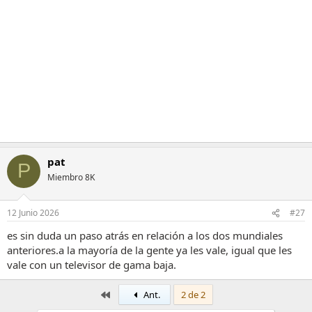
i
o
n
e
s
:
pat
P
Miembro 8K
12 Junio 2026
#27
es sin duda un paso atrás en relación a los dos mundiales
anteriores.a la mayoría de la gente ya les vale, igual que les
vale con un televisor de gama baja.
Primero
Ant.
2 de 2