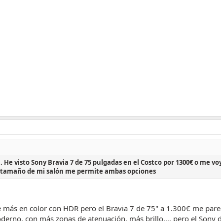
x
. He visto Sony Bravia 7 de 75 pulgadas en el Costco por 1300€ o me voy
El tamaño de mi salón me permite ambas opciones
de más en color con HDR pero el Bravia 7 de 75" a 1.300€ me par
erno, con más zonas de atenuación, más brillo,... pero el Sony 