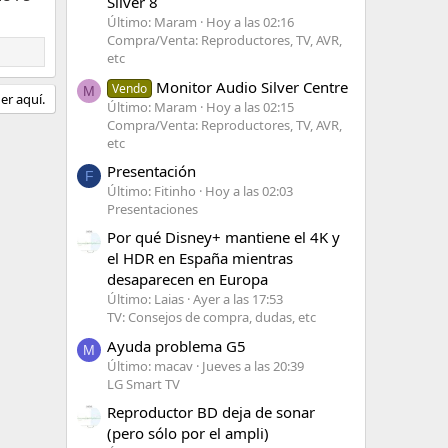
Silver 8
Último: Maram
Hoy a las 02:16
Compra/Venta: Reproductores, TV, AVR,
etc
Monitor Audio Silver Centre
Vendo
M
er aquí.
Último: Maram
Hoy a las 02:15
Compra/Venta: Reproductores, TV, AVR,
etc
Presentación
F
Último: Fitinho
Hoy a las 02:03
Presentaciones
Por qué Disney+ mantiene el 4K y
el HDR en España mientras
desaparecen en Europa
Último: Laias
Ayer a las 17:53
TV: Consejos de compra, dudas, etc
Ayuda problema G5
M
Último: macav
Jueves a las 20:39
LG Smart TV
Reproductor BD deja de sonar
(pero sólo por el ampli)