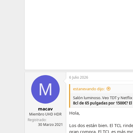
m
a
6 Julio 2026
M
estanevando dijo:
Salón luminoso. Veo TDT y Netfli
8cl de 65 pulgadas por 1500€? 
macav
Hola,
Miembro UHD HDR
Registrado
30 Marzo 2021
Los dos están bien. El TCL rin
gran compra. El TCL es más mod