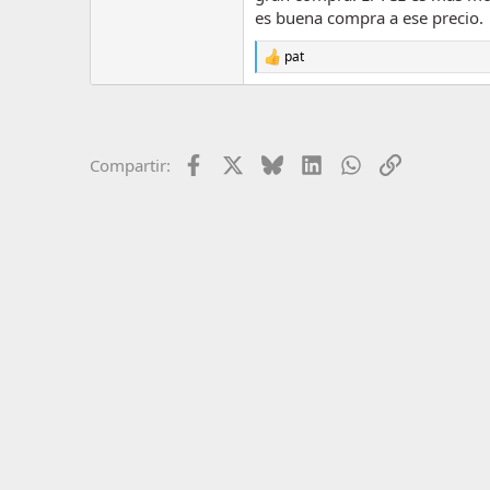
es buena compra a ese precio.
pat
R
e
a
c
c
i
Facebook
X
Bluesky
LinkedIn
WhatsApp
Enlace
Compartir:
o
n
e
s
: