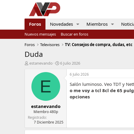
Foros
Novedades
Miembros
Notici
Nuevos mensajes
Buscar en foros
Foros
Televisores
TV: Consejos de compra, dudas, etc
Duda
I
F
estanevando
6 Julio 2026
n
e
i
c
6 Julio 2026
c
h
E
Salón luminoso. Veo TDT y Net
i
a
a
d
o me voy a tcl 8cl de 65 pu
d
e
opciones
o
i
estanevando
r
n
d
i
Miembro 480p
e
c
Registrado
l
i
7 Diciembre 2025
t
o
e