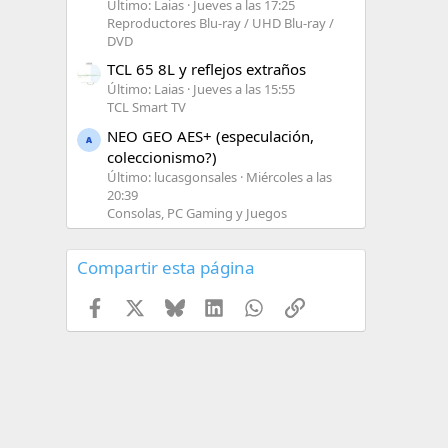
Último: Laias
Jueves a las 17:25
Reproductores Blu-ray / UHD Blu-ray /
DVD
TCL 65 8L y reflejos extraños
Último: Laias
Jueves a las 15:55
TCL Smart TV
NEO GEO AES+ (especulación,
coleccionismo?)
Último: lucasgonsales
Miércoles a las
20:39
Consolas, PC Gaming y Juegos
Compartir esta página
Facebook
X
Bluesky
LinkedIn
WhatsApp
Enlace