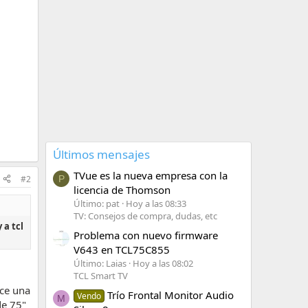
Últimos mensajes
TVue es la nueva empresa con la
#2
P
licencia de Thomson
Último: pat
Hoy a las 08:33
TV: Consejos de compra, dudas, etc
 a tcl
Problema con nuevo firmware
V643 en TCL75C855
Último: Laias
Hoy a las 08:02
TCL Smart TV
ece una
Trío Frontal Monitor Audio
Vendo
M
de 75"