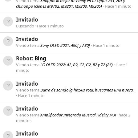
Viendo tema
Xnoppo: lo mejor de Emby en tu Oppo 203, 205 y
chinoppo (clones M9702, M9201, M9203, M9205)
Hace 1 minuto
Invitado
Buscando
Hace 1 minuto
Invitado
Viendo tema
Sony OLED 2021: A90J y A80J
Hace 1 minuto
Robot:
Bing
Viendo tema
LG OLED 2022: A2, B2, C2, G2, R2 y Z2 (8K)
Hace 1
minuto
Invitado
Viendo tema
Barra de sonido lg hlx56s rota, buscamos una nueva.
Hace 1 minuto
Invitado
Viendo tema
Amplificador Integrado Musical Fidelity M3i
hace 2
minutos
Invitado