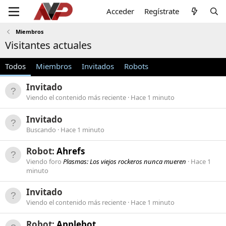
Acceder
Regístrate
Miembros
Visitantes actuales
Todos
Miembros
Invitados
Robots
Invitado
Viendo el contenido más reciente
Hace 1 minuto
Invitado
Buscando
Hace 1 minuto
Robot:
Ahrefs
Viendo foro
Plasmas: Los viejos rockeros nunca mueren
Hace 1
minuto
Invitado
Viendo el contenido más reciente
Hace 1 minuto
Robot:
Applebot