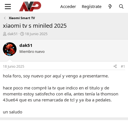
Acceder
Regístrate
Xiaomi Smart TV
xiaomi tv s miniled 2025
I
F
dak51
18 Junio 2025
n
e
i
c
dak51
c
h
Miembro nuevo
i
a
a
d
d
e
18 Junio 2025
#1
o
i
r
n
hola foro, soy nuevo por aquí y vengo a presentarme.
d
i
e
c
hace poco me compré la tv que indico en el titulo y de
l
i
momento estoy satisfecho con ella, antes tenía la thomson
t
o
43ue64 que es una remarcada de tcl y ya iba a pedales.
e
m
a
un saludo