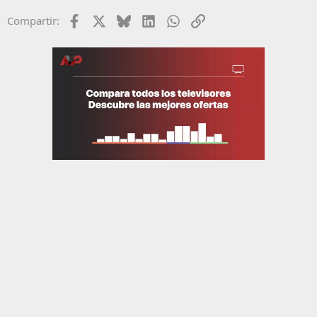
Facebook
X
Bluesky
LinkedIn
WhatsApp
Enlace
Compartir: