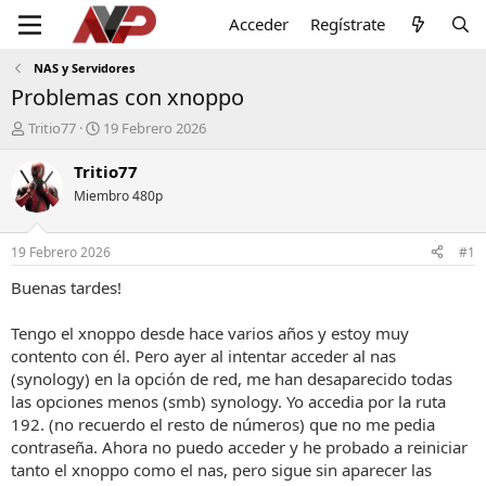
Acceder
Regístrate
NAS y Servidores
Problemas con xnoppo
I
F
Tritio77
19 Febrero 2026
n
e
i
c
Tritio77
c
h
Miembro 480p
i
a
a
d
d
e
19 Febrero 2026
#1
o
i
r
n
Buenas tardes!
d
i
e
c
Tengo el xnoppo desde hace varios años y estoy muy
l
i
contento con él. Pero ayer al intentar acceder al nas
t
o
(synology) en la opción de red, me han desaparecido todas
e
las opciones menos (smb) synology. Yo accedia por la ruta
m
a
192. (no recuerdo el resto de números) que no me pedia
contraseña. Ahora no puedo acceder y he probado a reiniciar
tanto el xnoppo como el nas, pero sigue sin aparecer las