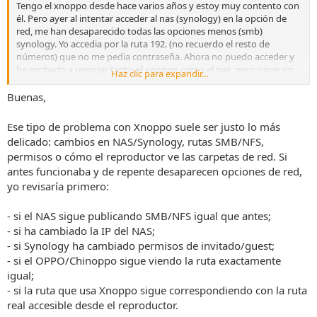
Tengo el xnoppo desde hace varios años y estoy muy contento con
él. Pero ayer al intentar acceder al nas (synology) en la opción de
red, me han desaparecido todas las opciones menos (smb)
synology. Yo accedia por la ruta 192. (no recuerdo el resto de
números) que no me pedia contraseña. Ahora no puedo acceder y
he probado a reiniciar tanto el xnoppo como el nas, pero sigue sin
Haz clic para expandir...
aparecer las opciones de red.
He buscado por los foros a ver si encontraba la configuración del
Buenas,
xnoppo y solo encuentro configurar emby, que no lo tengo
instalado. No se si hay algún problema porque actualicé hace poco
Ese tipo de problema con Xnoppo suele ser justo lo más
el synology y ha cambiado algo, el caso es que desde que lo
delicado: cambios en NAS/Synology, rutas SMB/NFS,
actualicé hasta que me ha aparecido este error ha pasado más de
permisos o cómo el reproductor ve las carpetas de red. Si
una semana. Por lo que no se si se ha desconfigurado algo.
antes funcionaba y de repente desaparecen opciones de red,
Si hay algún tutorial de como volver a configurar, os lo agradecería.
yo revisaría primero:
Muchas gracias de antemano y seguiré buscando mientras tanto a
ver si consigo solucionarlo
- si el NAS sigue publicando SMB/NFS igual que antes;
- si ha cambiado la IP del NAS;
Un saludo
- si Synology ha cambiado permisos de invitado/guest;
- si el OPPO/Chinoppo sigue viendo la ruta exactamente
igual;
- si la ruta que usa Xnoppo sigue correspondiendo con la ruta
real accesible desde el reproductor.