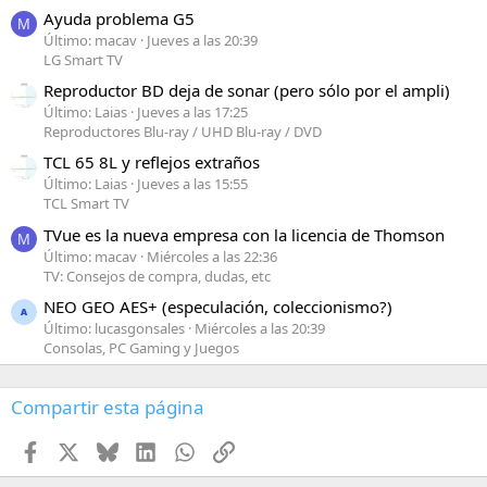
Ayuda problema G5
M
Último: macav
Jueves a las 20:39
LG Smart TV
Reproductor BD deja de sonar (pero sólo por el ampli)
Último: Laias
Jueves a las 17:25
Reproductores Blu-ray / UHD Blu-ray / DVD
TCL 65 8L y reflejos extraños
Último: Laias
Jueves a las 15:55
TCL Smart TV
TVue es la nueva empresa con la licencia de Thomson
M
Último: macav
Miércoles a las 22:36
TV: Consejos de compra, dudas, etc
NEO GEO AES+ (especulación, coleccionismo?)
Último: lucasgonsales
Miércoles a las 20:39
Consolas, PC Gaming y Juegos
Compartir esta página
Facebook
X
Bluesky
LinkedIn
WhatsApp
Enlace