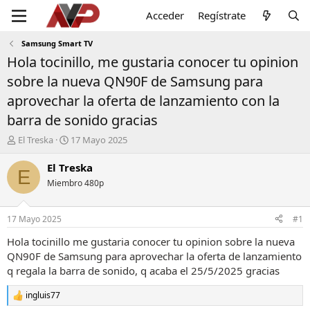
Acceder
Regístrate
Samsung Smart TV
Hola tocinillo, me gustaria conocer tu opinion
sobre la nueva QN90F de Samsung para
aprovechar la oferta de lanzamiento con la
barra de sonido gracias
I
F
El Treska
17 Mayo 2025
n
e
i
c
El Treska
E
c
h
Miembro 480p
i
a
a
d
d
e
17 Mayo 2025
#1
o
i
r
n
Hola tocinillo me gustaria conocer tu opinion sobre la nueva
d
i
QN90F de Samsung para aprovechar la oferta de lanzamiento
e
c
q regala la barra de sonido, q acaba el 25/5/2025 gracias
l
i
t
o
ingluis77
R
e