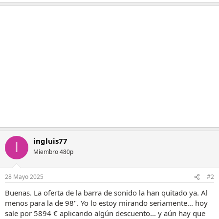
e
m
a
a
c
c
i
o
n
e
s
:
ingluis77
I
Miembro 480p
28 Mayo 2025
#2
Buenas. La oferta de la barra de sonido la han quitado ya. Al
menos para la de 98". Yo lo estoy mirando seriamente... hoy
sale por 5894 € aplicando algún descuento... y aún hay que